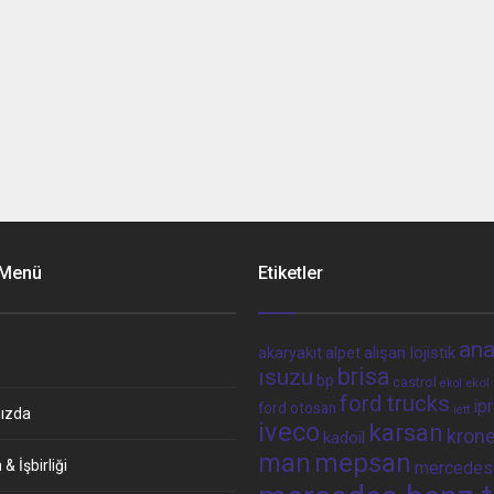
 Menü
Etiketler
ana
alpet
alışan lojistik
akaryakıt
brisa
ısuzu
bp
castrol
ekol 
ekol
ford trucks
ip
ford otosan
iett
ızda
iveco
karsan
kron
kadoil
man
mepsan
& İşbirliği
mercedes