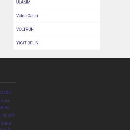
ULAŞIM
Video Galeri
VOLTRUN
YİĞİT BELİN
dolu
lojistik
ragaz
e
lojistik
 benz