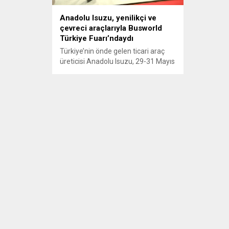
Anadolu Isuzu, yenilikçi ve
çevreci araçlarıyla Busworld
Türkiye Fuarı’ndaydı
Türkiye’nin önde gelen ticari araç
üreticisi Anadolu Isuzu, 29-31 Mayıs
tarihleri arasında İstanbul’da
düzenlenen Busworld Türkiye 2024
Fuarı’nda sektöre öncülük eden
modellerini ziyaretçiler ve
katılımcılarla buluşturdu