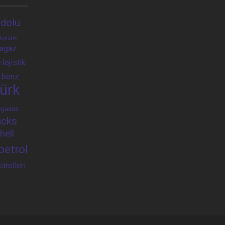
dolu
lojistik
ragaz
e
lojistik
 benz
ürk
egasus
ucks
hell
petrol
etrolleri