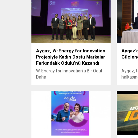
Aygaz, W-Energy for Innovation
Aygaz’d
Projesiyle Kadın Dostu Markalar
Güçlend
Farkındalık Ödülü’nü Kazandı
W-Energy for Innovation’a Bir Ödül
Aygaz, te
Daha
halkasın
güvenliğ
doğrultu
verdi.