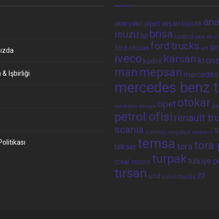
ana
alpet
alışan lojistik
akaryakıt
brisa
ısuzu
bp
castrol
ekol 
ekol
ford trucks
ip
ford otosan
iett
ızda
iveco
karsan
kron
kadoil
man
mepsan
& İşbirliği
mercedes
mercedes benz t
otokar
opet
p
michelin
omsan
petrol ofisi
renault tr
scania
s
schmitz cargobull
sertrans
temsa
 Politikası
tora 
tora
tekser
turpak
türkiye p
total
TREDER
tırsan
und
ZF
volvo trucks