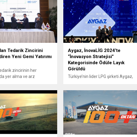
an Tedarik Zincirini
Aygaz, İnovaLİG 2024’te
iren Yeni Gemi Yatırımı
“İnovasyon Stratejisi”
Kategorisinde Ödüle Layık
Görüldü
darik zincirinin her
da yer alma ve arz
Türkiye’nin lider LPG şirketi Aygaz,
ini güçlendirme hedefi
İnovaLİG 2024'te “İnovasyon
sunda yeni gemi siparişi
Stratejisi” kategorisinde aldığı 3.’lük
ödülü ile yenilikçi projeleri ve
sürdürülebilir inovasyon stratejisi
sayesinde sektörde yarattığı farkı
tescilledi.