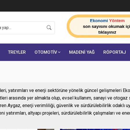
onuçlarını açıkladı:
TREYLER
OTOMOTİV
MADENİ YAĞ
RÖPORTAJ
eri, yatırımları ve enerji sektörüne yönelik güncel gelişmeleri E
tleri arasında yer almakta olup, evsel kullanım, sanayi ve otoga
n Aygaz, enerji verimliliği, güvenlik ve sürdürülebilirlik odaklı 
 yatırımları, altyapı projeleri, sürdürülebilirlik çalışmaları ve ene