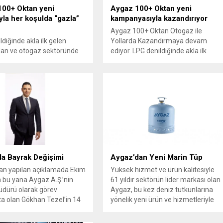
00+ Oktan yeni
Aygaz 100+ Oktan yeni
yla her koşulda “gazla”
kampanyasıyla kazandırıyor
Aygaz 100+ Oktan Otogaz ile
diğinde akla ilk gelen
Yollarda Kazandırmaya devam
lan ve otogaz sektöründe
ediyor. LPG denildiğinde akla ilk
 yeniliği gerçekleştiren
gelen marka olan Aygaz, Ar-Ge
ni bir imaj filmiyle 100+
Merkezi’ndeki inovatif çalışmalar
ullanıcıların beğenisine
sonucu otogaz kullanıcılarına
 Reklam filminde yeni
sunduğu 100+ Oktan’ın yeni
ygaz 100+ Oktan’ın
kampanyasında 100 TL Aygaz
 her kesimi tarafından
Otogaz puanı hediye ediyor.
dığını vurguluyor. “Rakkas”
n, filmin müziğine
dığı reklamda Aygaz 100+
ürücülerin araçlarından
a Bayrak Değişimi
Aygaz’dan Yeni Marin Tüp
erformans...
an yapılan açıklamada Ekim
Yüksek hizmet ve ürün kalitesiyle
 bu yana Aygaz A.Ş.’nin
61 yıldır sektörün lider markası olan
dürü olarak görev
Aygaz, bu kez deniz tutkunlarına
 olan Gökhan Tezel’in 14
yönelik yeni ürün ve hizmetleriyle
3 tarihi itibarıyla emekli
ilklere imza atmaya devam ediyor.
duyuruldu. Aygaz Genel
Her teknenin tüp dolabına sığan,