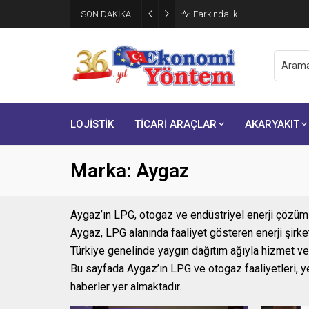
SON DAKİKA
Brisa, ikinci çeyrek finansal s
LOJİSTİK
TİCARİ ARAÇLAR
AKARYAKIT
Marka:
Aygaz
Aygaz’ın LPG, otogaz ve endüstriyel enerji çözüml
Aygaz, LPG alanında faaliyet gösteren enerji şirke
Türkiye genelinde yaygın dağıtım ağıyla hizmet vere
Bu sayfada Aygaz’ın LPG ve otogaz faaliyetleri, yeni
haberler yer almaktadır.