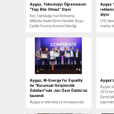
Aygaz, Teknolojiyi Öğrenmenin
Aygaz 1
“Yaşı Bile Olmaz” Diyor
reklamı
diyor
Koç Topluluğu’nun Birleşmiş
Milletler Kadın Birimi Nesiller Boyu
LPG denil
Eşitlik Forumu küresel liderliği
marka o
doğrultusunda sürdürdüğü teknoloji
de birçok
ve inovasyonda toplumsal cinsiyet
Aygaz ye
eşitliği seferberliği kapsamında
Oktan’ı k
yürüttüğü projelerle gelecek için
sunuyor.
değer yaratmaya odaklanan Aygaz,
ürünü A
“Yaşı Bile Olmaz” projesini devreye
toplumun
aldı. Teknolojinin ve sürekli
kucaklan
öğrenmenin her yaş için önemli
şarkısını
olduğunu vurgulayan, yaşam boyu
uyarlan
öğrenmeyi ve...
Oktan, s
Aygaz, W-Energy for Equality
Aygaz’d
yüksek p
ile “Kurumsal Girişimcilik
Aygaz’d
Ödülleri”nde Jüri Özel Ödülü’nü
2015’ten
kazandı
Genel Mü
Aygaz’ın teknoloji ve inovasyonda
yapmakta
cinsiyet eşitliğini sağlamayı
Nisan 202
amaçlayan W-Energy for Equality
olacağı 