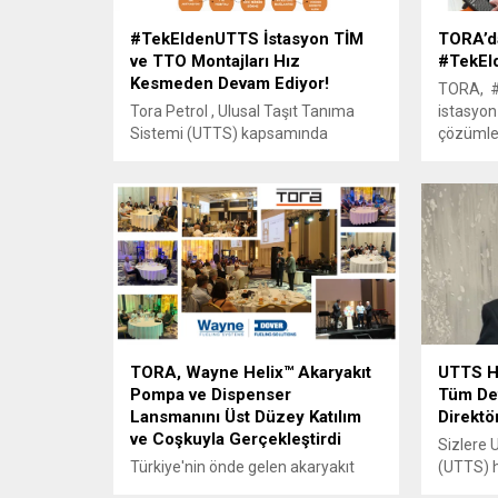
#TekEldenUTTS İstasyon TİM
TORA’d
ve TTO Montajları Hız
#TekEl
Kesmeden Devam Ediyor!
TORA, #
Tora Petrol , Ulusal Taşıt Tanıma
istasyon
Sistemi (UTTS) kapsamında
çözümler
tecrübeli ve uzman ekipleri ile
uzmanlığ
montaj çalışmalarını sürdürüyor.
istasyon
şekilde 
süreçler
desteği i
TORA, Wayne Helix™ Akaryakıt
UTTS H
Pompa ve Dispenser
Tüm Det
Lansmanını Üst Düzey Katılım
Direktö
ve Coşkuyla Gerçekleştirdi
Sizlere 
Türkiye'nin önde gelen akaryakıt
(UTTS) h
sektörü oyuncularından TORA,
ve tüm d