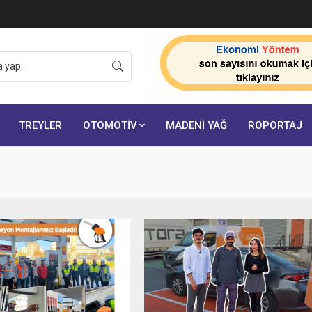
onuçlarını açıkladı:
TREYLER
OTOMOTİV
MADENİ YAĞ
RÖPORTAJ