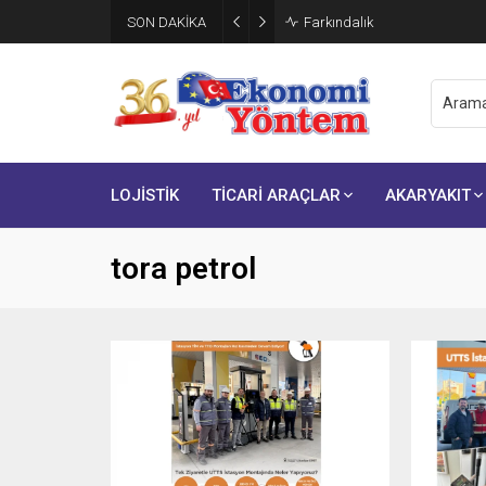
SON DAKİKA
Brisa, ikinci çeyrek finansal s
LOJİSTİK
TİCARİ ARAÇLAR
AKARYAKIT
tora petrol