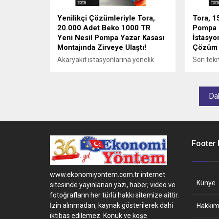
konfigür
kablosuz
Yenilikçi Çözümleriyle Tora,
Tora, 1
istediğini
20.000 Adet Beko 1000 TR
Pompa Y
Yeni Nesil Pompa Yazar Kasası
İstasyon
Montajında Zirveye Ulaştı!
Çözüm 
Akaryakıt istasyonlarına yönelik
Son tekn
hızlı, güvenilir ve modern çözümler
Nesil Po
sunan Tora, 25 yıllık mühendislik
hizmet v
deneyimi ve Türkiye genelinde 81
mühendis
Dah
ilde bulunan 350 teknik servis
genelind
noktasıyla sektörde önemli bir
350 tekn
konuma sahip. Firma, Beko 1000 TR
çekiyor.
Yeni Nesil Pompa Yazar Kasaları
aracılığıyla akaryakıt istasyonlarına
Footer
en üst düzeyde hizmet kalitesi
sunmaktır.
www.ekonomiyontem.com.tr internet
Künye
sitesinde yayınlanan yazı, haber, video ve
fotoğrafların her türlü hakkı sitemize aittir.
İzin alınmadan, kaynak gösterilerek dahi
Hakkım
iktibas edilemez. Konuk ve köşe