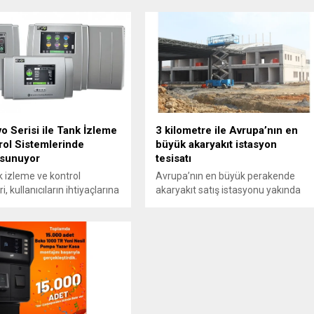
m. UTTS, yalnızca Türkiye
e akaryakıt satışlarının
ni sağlamakla kalmıyor,
anda kayıt dışı ekonomi ile
ye ve vergi kayıplarının
kaldırılmasına büyük katkı
vo Serisi ile Tank İzleme
3 kilometre ile Avrupa’nın en
rol Sistemlerinde
büyük akaryakıt istasyon
sunuyor
tesisatı
 izleme ve kontrol
Avrupa’nın en büyük perakende
i, kullanıcıların ihtiyaçlarına
akaryakıt satış istasyonu yakında
neklik ve güç sunuyor!
hizmete açılıyor! Toplam 36 adada
ağlı donanım seçenekleri
sunulacak olan hizmetimiz, 250.00
dahili veya harici
lt'lik akaryakıt kapasitesi, 256
rdan Wi-Fi desteğine kadar
akaryakıt tabancası ve 32 akaryakıt
r çok ihtiyaca cevap verecek
adası, 16 adet LPG tabancası ile 4
l seçenekleri
LPG adasını içeriyor.
adır. Bu özellikler,
 arzu ettiğiniz