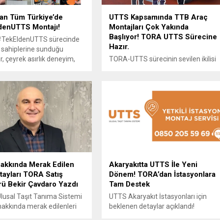
an Tüm Türkiye’de
UTTS Kapsamında TTB Araç
denUTTS Montajı!
Montajları Çok Yakında
Başlıyor! TORA UTTS Sürecine
TekEldenUTTS sürecinde
Hazır.
 sahiplerine sunduğu
, çeyrek asırlık deneyim,
TORA-UTTS sürecinin sevilen ikilisi
ı ve geniş hizmet ağıyla
Başak ve Hakan; UTTS süreci için
ların UTTS’ye sorunsuz bir
tüm ekipman, eğitim ve servis ağı
entegre olmasını ve sonraki
gücü olarak hazırlıkları tam olan
de de 7/24 çağrı merkezi
TORA-UTTS ekibi ile TORA
şletme kolaylığı sağlıyor.
Merkezinde gerçekleştirilen UTTS –
Taşıt Tanıma Birimi (TTB) Montaj
işlemini inceledi! Çok yakında Taşıt
Tanıma Birimi Araç Montajları
başlıyor!
akkında Merak Edilen
Akaryakıtta UTTS İle Yeni
ayları TORA Satış
Dönem! TORA’dan İstasyonlara
rü Bekir Çavdaro Yazdı
Tam Destek
Ulusal Taşıt Tanıma Sistemi
UTTS Akaryakıt İstasyonları için
akkında merak edilenleri
beklenen detaylar açıklandı!
etayları aktarmak