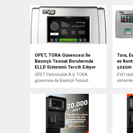
Wayne Helix™️ Akaryakıt Pompa ve
istiyoru
Dispenser Lansmanı ile oyunun
genelind
kurallarını değiştiren bir etkinliğe
denetimi
imza attı. Üst düzey katılım ve
aynı zam
coşkuyla gerçekleştirilen lansman,
mücadele
Elite World Grand İstanbul Basın
ortadan 
Ekspres Hotel'de, TORA'nın
sunuyor.
akaryakıt bayi ağının katılımıyla
düzenlendi.
OPET, TORA Güvencesi İle
Tora, E
Basınçlı Tesisat Borularında
ve Kont
ELLD Sistemini Tercih Ediyor
çözüm 
OPET Petrolcülük A.Ş. TORA
EVO tank
güvencesi ile Basınçlı Tesisat
sistemler
Borularında ELLD Sistemini tercih
uygun es
ediyor.
İsteğe b
arasında 
yazıcıla
farklı bi
opsiyone
bulunmakt
EVO'nuzu