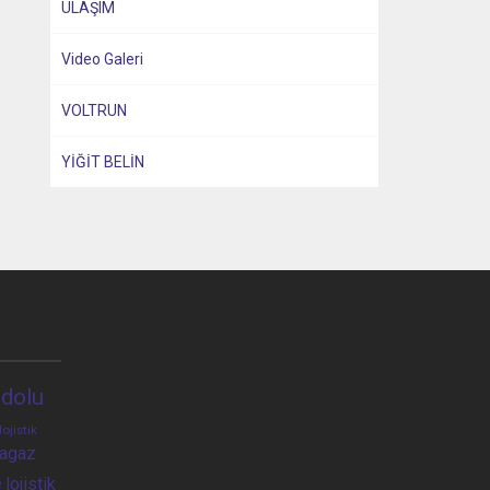
ULAŞIM
Video Galeri
VOLTRUN
YİĞİT BELİN
dolu
lojistik
ragaz
e
lojistik