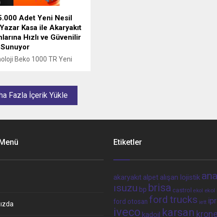
asyonda kullanırken
 olarak ağa bağlanarak
5.000 Adet Yeni Nesil
z her...
azar Kasa ile Akaryakıt
larına Hızlı ve Güvenilir
Sunuyor
oloji Beko 1000 TR Yeni
mpa Yazar Kasaları ile
eren Tora, sektörde 25 yıllık
lik deneyimi ve Türkiye
a Fazla İçerik Yükle
e yayılmış 81 ilde bulunan
ik servis noktasıyla dikkat
 Menü
Etiketler
ana
alpet
alışan lojistik
akaryakıt
brisa
ısuzu
bp
castrol
ekol 
ekol
ford trucks
ip
ford otosan
iett
ızda
iveco
karsan
kron
kadoil