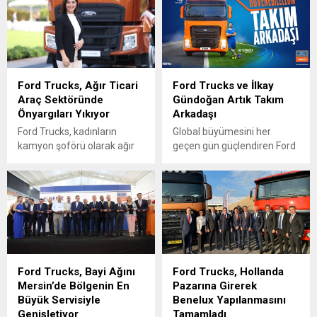
sarı-lacivert renklerde özel
yönetmeliklerine uygun
olarak tasarlanan iki adet F-
hidrojen yakıt hücresiyle
MAX, Fenerbahçe
çalışan ilk kamyonunu
coşkusunu Türkiye yollarına
tanıttı.
taşıyacak.
Ford Trucks, Ağır Ticari
Ford Trucks ve İlkay
Araç Sektöründe
Gündoğan Artık Takım
Önyargıları Yıkıyor
Arkadaşı
Ford Trucks, kadınların
Global büyümesini her
kamyon şoförü olarak ağır
geçen gün güçlendiren Ford
ticari araç sektöründe
Trucks, Avrupa ve dünya
istihdam edilmesini
futbolunun en önemli
sağlayacak Ford Trucks
oyuncularından İlkay
Kadın Kamyon Şoför
Gündoğan ile artık aynı
Akademisi’ni hayata geçirdi.
takımda.
Ford Trucks Kadın Kamyon
Şoför Akademisi, kadınlara
yeni bir kariyer fırsatı
Ford Trucks, Bayi Ağını
Ford Trucks, Hollanda
yaratırken, sektördeki
Mersin’de Bölgenin En
Pazarına Girerek
cinsiyet eşitsizliğini ortadan
Büyük Servisiyle
Benelux Yapılanmasını
kaldırmayı ve nitelikli şoför
Genişletiyor
Tamamladı
açığına çözüm bulmayı