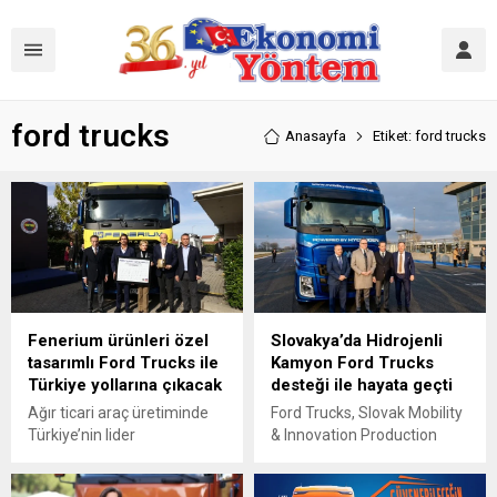
ford trucks
Anasayfa
Etiket: ford trucks
Fenerium ürünleri özel
Slovakya’da Hidrojenli
tasarımlı Ford Trucks ile
Kamyon Ford Trucks
Türkiye yollarına çıkacak
desteği ile hayata geçti
Ağır ticari araç üretiminde
Ford Trucks, Slovak Mobility
Türkiye’nin lider
& Innovation Production
markalarından Ford Trucks
s.r.o. ile iş birliği kapsamında
tarafından Fenerium için
Avrupa Birliği