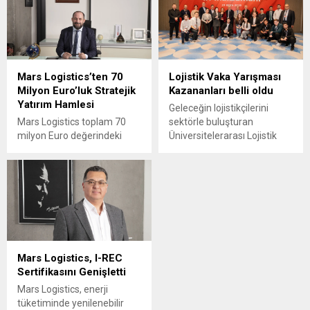
Trucks’tan yana kullandı.
sektöründe adil ve insan
odaklı çalışma ortamının
yaygınlaşmasını amaçlıyor.
Mars Logistics’ten 70
Lojistik Vaka Yarışması
Milyon Euro’luk Stratejik
Kazananları belli oldu
Yatırım Hamlesi
Geleceğin lojistikçilerini
Mars Logistics toplam 70
sektörle buluşturan
milyon Euro değerindeki
Üniversitelerarası Lojistik
römork, çekici, vagon ve
Vaka Yarışması bu yıl da
depo yatırımlarıyla
büyük bir heyecanla
operasyonel kapasitesini ve
tamamlandı.
sektördeki konumunu daha
da güçlendiriyor.
Mars Logistics, I-REC
Sertifikasını Genişletti
Mars Logistics, enerji
tüketiminde yenilenebilir