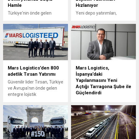
Hamle
Hızlanıyor
Türkiye'nin önde gelen
Yeni depo yatırımları,
lojistik şirketlerinden Mars
büyüyen filo ve artan
Logistics, demiryolu ve
demiryolu kapasitesiyle
intermodal taşımacılık
2026’ya güçlü bir giriş yapan
alanındaki büyümesini yeni
Mars Logistics, sürdürülebilir
hat yatırımlarıyla
büyüme hedefini intermodal
sürdürürken, operasyonel
taşımacılık üzerine kuruyor.
kapasitesini ileri taşıyan bir
adım attı.
Mars Logistics’den 800
Mars Logistics,
adetlik Tırsan Yatırımı
İspanya’daki
Yapılanmasını Yeni
Güvenilir lider Tırsan, Türkiye
Açtığı Tarragona Şube ile
ve Avrupa’nın önde gelen
Güçlendirdi
entegre lojistik
şirketlerinden Mars
Türkiye'nin ve Avrupa'nın
Logistics’in 800 adetlik özel
önde gelen lojistik
siparişinin ilk 100 adedini
şirketlerinden Mars
teslim etti.
Logistics, Avrupa'daki
büyüme ve yapılanma
stratejisi kapsamında
İspanya'da Barselona,