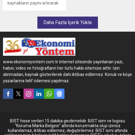
kaynakların payını artırarak
çevresel etkilerini azaltma
ve kurumsal sürdürülebilirlik
stratejilerini güçlendirme
Daha Fazla İçerik Yükle
yolculuğunda önemli bir
adım daha attı.
www.ekonomiyontem.com.tr internet sitesinde yayınlanan yazı,
haber, video ve fotoğrafların her türlü hakkı sitemize aittir. İzin
alınmadan, kaynak gösterilerek dahi iktibas edilemez. Konuk ve köşe
yazarlarına telif ödemesi yapılmaz.
BİST hisse verileri 15 dakika gecikmelidir. BİST isim ve logosu
"Koruma Marka Belgesi" altında korunmakta olup izinsiz
kullanılamaz, iktibas edilemez, değiştirilemez. BİST ismi altında