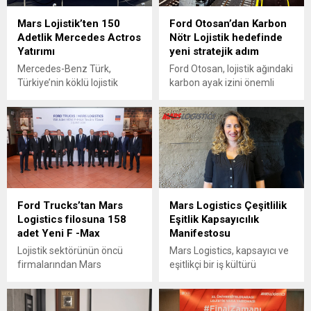
Madrid ve Irun'dan sonra
Mars Lojistik’ten 150
Ford Otosan’dan Karbon
Tarragona'da da şube açtı.
Adetlik Mercedes Actros
Nötr Lojistik hedefinde
Yatırımı
yeni stratejik adım
Mercedes-Benz Türk,
Ford Otosan, lojistik ağındaki
Türkiye’nin köklü lojistik
karbon ayak izini önemli
firmalarından Mars
ölçüde azaltacak stratejik
Logistics’e 150 adet
demiryolu projesini hayata
Mercedes Actros L ProCab
geçirdi.
teslim ederek sektördeki
güçlü iş birliklerine bir
yenisini daha ekledi.
Ford Trucks’tan Mars
Mars Logistics Çeşitlilik
Logistics filosuna 158
Eşitlik Kapsayıcılık
adet Yeni F -Max
Manifestosu
Lojistik sektörünün öncü
Mars Logistics, kapsayıcı ve
firmalarından Mars
eşitlikçi bir iş kültürü
Logistics, filosunu
hedefiyle Çeşitlilik, Eşitlik ve
genişletme hedefleri
Kapsayıcılık Manifestosu’nu
doğrultusunda tercihini Ford
yayımladı; şirket, lojistik