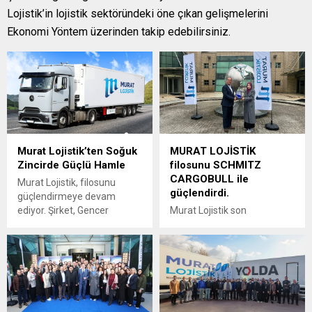
Lojistik’in lojistik sektöründeki öne çıkan gelişmelerini
Ekonomi Yöntem üzerinden takip edebilirsiniz.
Murat Lojistik’ten Soğuk
MURAT LOJİSTİK
Zincirde Güçlü Hamle
filosunu SCHMITZ
CARGOBULL ile
Murat Lojistik, filosunu
güçlendirdi.
güçlendirmeye devam
ediyor. Şirket, Gencer
Murat Lojistik son
Kasa’dan teslim aldığı yeni
yatırımında tercihini
nesil treyler yatırımıyla
frigorifik pazarının lideri
operasyonel kapasitesini ve
Schmitz Cargobull ’dan
soğuk zincir
yana kullandı
taşımacılığındaki iddiasını bir
üst seviyeye taşıdı.