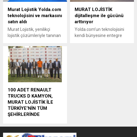
Murat Lojistik Yolda.com
MURAT LOJİSTİK
teknolojisini ve markasını
dijitalleşme ile gücünü
satın aldı
arttırıyor
Murat Lojistik, yenilikçi
Yolda.com’un teknolojisini
lojistik çözümleriyle tanınan
kendi bünyesine entegre
Yolda.com’un markasını
eden Murat Lojistik,
satın alarak dijitalleşme
dijitalleşme alanında attığı
yolculuğunda büyük bir adım
yeni adımla sektördeki
attı.
gücünü daha da artırmayı
hedefliyor.
100 ADET RENAULT
TRUCKS D KAMYON,
MURAT LOJİSTİK İLE
TÜRKİYE’NİN TÜM
ŞEHİRLERİNDE
Murat Lojistik, 100 adet
şehirlerarası ve şehir içi
dağıtım operasyonları için