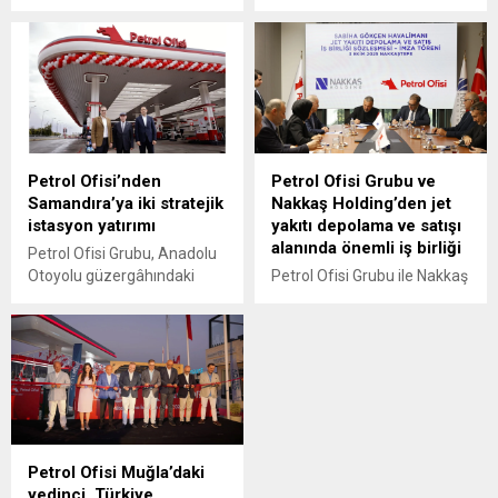
Petrol Ofisi Grubu Ceo'su
Doğulu, Petrol Ofisi
Mehmet Abbasoğlu ,
Grubu'nun “Siz Ne İsterseniz
küresel jeopolitik gerilimlerin
O” kampanyasının yeni
enerji piyasalarında yarattığı
döneminde markanın
belirsizliklere rağmen
reklam yüzü oldu.
Türkiye’nin enerji alanında
güçlü bir konumlanma
sürecinde olduğunu
Petrol Ofisi’nden
Petrol Ofisi Grubu ve
vurguladı.
Samandıra’ya iki stratejik
Nakkaş Holding’den jet
istasyon yatırımı
yakıtı depolama ve satışı
alanında önemli iş birliği
Petrol Ofisi Grubu, Anadolu
Otoyolu güzergâhındaki
Petrol Ofisi Grubu ile Nakkaş
stratejik önemiyle öne çıkan
Holding, ülkemizin en yoğun
ve İstanbul’un hızla gelişen
ikinci havalimanı Sabiha
bölgelerinden biri olan
Gökçen’de kurulacak yeni bir
Samandıra’da açtığı iki
jet yakıtı depolama ve ikmal
akaryakıt istasyonuyla,
tesisini hayata geçirmek
istasyon yatırımı
üzere önemli bir anlaşmaya
faaliyetlerini sürdürüyor.
imza attı.
Petrol Ofisi Muğla’daki
yedinci, Türkiye