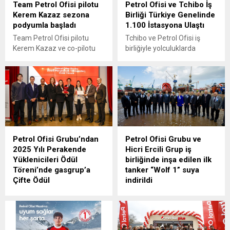
Team Petrol Ofisi pilotu
Petrol Ofisi ve Tchibo İş
Kerem Kazaz sezona
Birliği Türkiye Genelinde
podyumla başladı
1.100 İstasyona Ulaştı
Team Petrol Ofisi pilotu
Tchibo ve Petrol Ofisi iş
Kerem Kazaz ve co-pilotu
birliğiyle yolculuklarda
Corentin Silvestre, Petrol
nitelikli kahve deneyimi
Ofisi Maxima Türkiye Ralli
1.100’ü aşkın noktaya ulaştı
Şampiyonası’nın ilk yarışı
olan Marmaris Ege Rallisi’ni
genel klasmanda üçüncü
sırada tamamlayarak
sezonu podyumla açtı.
Petrol Ofisi Grubu’ndan
Petrol Ofisi Grubu ve
2025 Yılı Perakende
Hicri Ercili Grup iş
Yüklenicileri Ödül
birliğinde inşa edilen ilk
Töreni’nde gasgrup’a
tanker “Wolf 1” suya
Çifte Ödül
indirildi
Petrol Ofisi Grubu
Petrol Ofisi Grubu için Hicri
tarafından düzenlenen
Ercili tarafından inşa edilen
2025 Perakende
sıfır emisyonlu akaryakıt
Yüklenicileri Ödül Töreni’nde
tankeri WOLF 1 Yalova'da