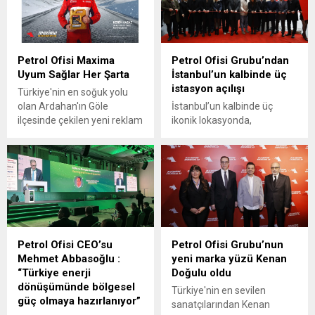
Gasgrup, SEÇ-G Performans
düzenlenen törenle denize
Üçüncülük Ödülü’nü
indirildi.
kazanırken; Kemal Başar da
“Tehlikeleri Tespit Edip
Petrol Ofisi Maxima
Petrol Ofisi Grubu’ndan
Ortadan Kaldırma Ödülü”ne
Uyum Sağlar Her Şarta
İstanbul’un kalbinde üç
layık görüldü.
istasyon açılışı
Türkiye'nin en soğuk yolu
olan Ardahan'ın Göle
İstanbul’un kalbinde üç
ilçesinde çekilen yeni reklam
ikonik lokasyonda,
filminde Petrol Ofisi
Kızıltoprak, Levent ve
Maxima, Adaptech
Maslak istasyonlarının
teknolojisi sayesinde en
dönüşümünü tamamlayan
zorlu kış şartlarında bile
Petrol Ofisi, şehir
üstün motor koruması ve
merkezlerindeki konumunu
performans sunduğunu
daha da güçlendiriyor.
gözler önüne seriyor.
Petrol Ofisi CEO’su
Petrol Ofisi Grubu’nun
Mehmet Abbasoğlu :
yeni marka yüzü Kenan
“Türkiye enerji
Doğulu oldu
dönüşümünde bölgesel
Türkiye'nin en sevilen
güç olmaya hazırlanıyor”
sanatçılarından Kenan