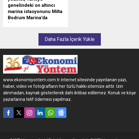
genelindeki on altıncı
marina istasyonunu Milta
Bodrum Marina’da
hizmete açtı
Türkiye akaryakıt
sektörünün geleneksel lideri
Daha Fazla İçerik Yükle
Petrol Ofisi Grubu, As Grup
iş birliğiyle Milta Bodrum
Marina'daki istasyonunu
hizmete sundu.
www.ekonomiyontem.com.tr internet sitesinde yayınlanan yazı,
haber, video ve fotoğrafların her türlü hakkı sitemize aittir. İzin
alınmadan, kaynak gösterilerek dahi iktibas edilemez. Konuk ve köşe
yazarlarına telif ödemesi yapılmaz.