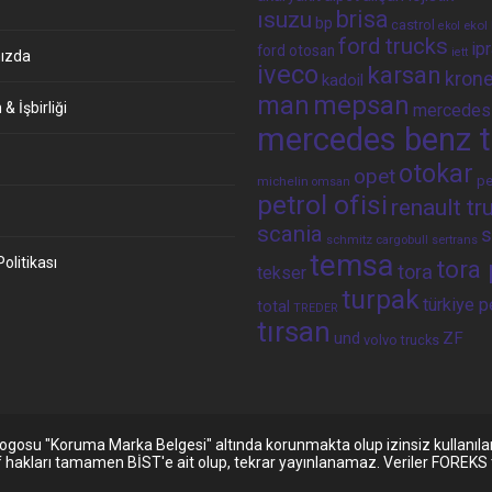
brisa
ısuzu
bp
castrol
ekol 
ekol
ford trucks
ip
ford otosan
iett
ızda
iveco
karsan
kron
kadoil
man
mepsan
& İşbirliği
mercedes
mercedes benz t
otokar
opet
p
michelin
omsan
petrol ofisi
renault tr
scania
s
schmitz cargobull
sertrans
temsa
 Politikası
tora 
tora
tekser
turpak
türkiye p
total
TREDER
tırsan
und
ZF
volvo trucks
e logosu "Koruma Marka Belgesi" altında korunmakta olup izinsiz kullanıla
lif hakları tamamen BİST'e ait olup, tekrar yayınlanamaz. Veriler FOREK