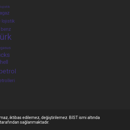
lojistik
ragaz
e
lojistik
 benz
ürk
egasus
ucks
hell
petrol
etrolleri
maz, iktibas edilemez, değiştirilemez. BİST ismi altında
S tarafından sağlanmaktadır.