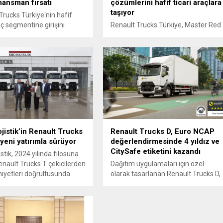
inansman fırsatı
çözümlerini hafif ticari araçlara
taşıyor
Trucks Türkiye'nin hafif
aç segmentine girişini
Renault Trucks Türkiye, Master Red
yen Master Red EDITION,
EDITION ile ticari araç dünyasındaki
a özel finansman
çözüm alanını genişletiyor.
yla profesyonel
larla buluşuyor.
jistik’in Renault Trucks
Renault Trucks D, Euro NCAP
 yeni yatırımla sürüyor
değerlendirmesinde 4 yıldız ve
CitySafe etiketini kazandı
stik, 2024 yılında filosuna
Renault Trucks T çekicilerden
Dağıtım uygulamaları için özel
yetleri doğrultusunda
olarak tasarlanan Renault Trucks D,
u genişletmeye devam
2026 Euro NCAP
değerlendirmesinde 4 yıldız
kazandı.