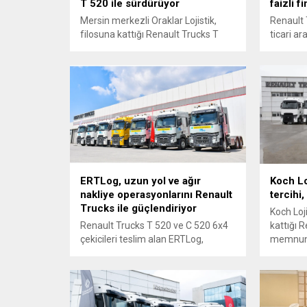
T 520 ile sürdürüyor
faizli f
Mersin merkezli Oraklar Lojistik,
Renault 
filosuna kattığı Renault Trucks T
ticari ar
520 çekicilerini Erman Ticari
simgele
Araçlar’ın tesisinde düzenlenen
lansman
törenle teslim aldı.
avantajı
kullanıcı
ERTLog, uzun yol ve ağır
Koch Lo
nakliye operasyonlarını Renault
tercihi,
Trucks ile güçlendiriyor
Koch Loji
Renault Trucks T 520 ve C 520 6x4
kattığı 
çekicileri teslim alan ERTLog,
memnuni
operasyonel verimlilik ve büyüme
filosun
hedeflerine odaklanıyor.
ediyor.