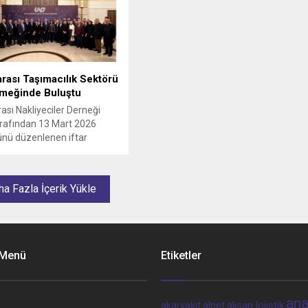
arası Taşımacılık Sektörü
emeğinde Buluştu
rası Nakliyeciler Derneği
rafından 13 Mart 2026
nü düzenlenen iftar
, lojistik sektörünün önde
silcilerini bir araya getirdi.
a Fazla İçerik Yükle
 Menü
Etiketler
ana
alpet
alışan lojistik
akaryakıt