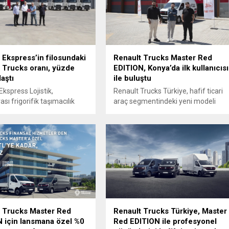
 Ekspress’in filosundaki
Renault Trucks Master Red
 Trucks oranı, yüzde
EDITION, Konya’da ilk kullanıcısı
aştı
ile buluştu
Ekspress Lojistik,
Renault Trucks Türkiye, hafif ticari
ası frigorifik taşımacılık
araç segmentindeki yeni modeli
onlarında kullanmak üzere
Master Red EDITION'ın Konya'daki
Renault Trucks T520
ilk teslimatını Yayla Lojistik'e
filosuna dahil etti.
gerçekleştirdi.
 Trucks Master Red
Renault Trucks Türkiye, Master
 için lansmana özel %0
Red EDITION ile profesyonel