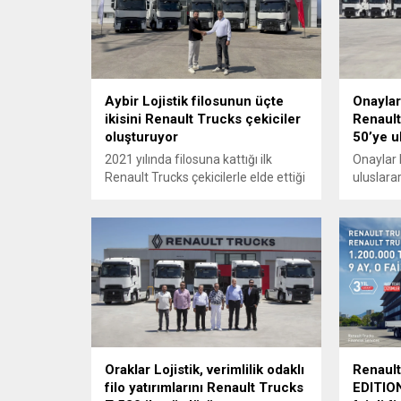
Aybir Lojistik filosunun üçte
Onaylar
ikisini Renault Trucks çekiciler
Renault
oluşturuyor
50’ye ul
2021 yılında filosuna kattığı ilk
Onaylar 
Renault Trucks çekicilerle elde ettiği
uluslarar
yakıt ekonomisi, düşük işletme
operasy
maliyetleri ve yüksek operasyonel
10 adet 
performansın ardından Aybir
çekiciyi 
Lojistik, 5 adet yeni Renault Trucks
T 480 ADR çekici yatırımı
gerçekleştirdi.
Oraklar Lojistik, verimlilik odaklı
Renault
filo yatırımlarını Renault Trucks
EDITION