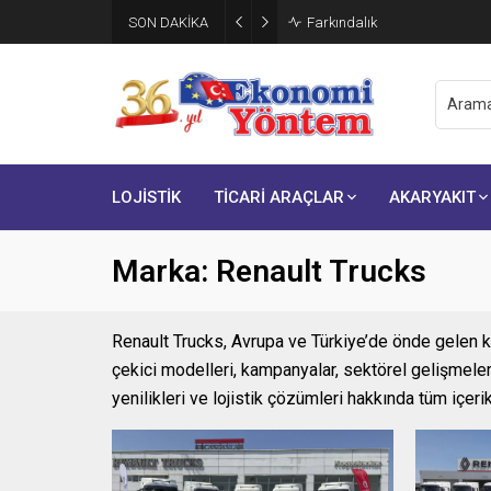
SON DAKİKA
Brisa, ikinci çeyrek finansal s
LOJİSTİK
TİCARİ ARAÇLAR
AKARYAKIT
Marka:
Renault Trucks
Renault Trucks, Avrupa ve Türkiye’de önde gelen kam
çekici modelleri, kampanyalar, sektörel gelişmeler v
yenilikleri ve lojistik çözümleri hakkında tüm içe