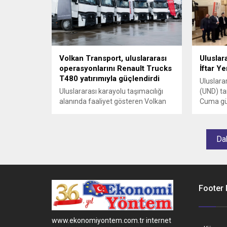
Volkan Transport, uluslararası
Uluslar
operasyonlarını Renault Trucks
İftar Y
T480 yatırımıyla güçlendirdi
Uluslara
Uluslararası karayolu taşımacılığı
(UND) ta
alanında faaliyet gösteren Volkan
Cuma gü
Transport, filosuna kattığı yeni
programı
Renault Trucks T480 çekici ile
gelen tem
operasyonel kapasitesini artırdı.
Dah
Footer
www.ekonomiyontem.com.tr internet