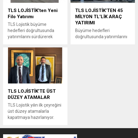
22 adet treyler yatırımıyla
TLS LOJİSTİK’ten Yeni
TLS LOJİSTİK’TEN 45
karbon ayak izini azaltmayı
Filo Yatırımı
MİLYON TL’LİK ARAÇ
ve çevreci taşımacılık
YATIRIMI
standartlarını ileriye
TLS Lojistik büyüme
taşımayı hedefliyor.
hedefleri doğrultusunda
Büyüme hedefleri
yatırımlarını sürdürerek
doğrultusunda yatırımlarını
gücünü arttırmaya devam
sürdüren TLS Lojistik, araç
ediyor. 2022 yılının son
filosuna 45 Milyon TL
yatırımı olarak 10 milyon
yatırım yaparak son
Euro değerinde 50 çekici ve
teknolojiye sahip Euro 6
30 silobas römork satınalımı
motorlu çevre ve sürücü
yapan şirket, 2023 ilk yarıyılı
dostu 55 aracı filosuna dahil
içinde 12 milyon Euro’luk
etti.
alım anlaşmasını yaptı.
TLS LOJİSTİK’TE ÜST
DÜZEY ATAMALAR
TLS Lojistik yılın ilk çeyreğini
üst düzey atamalarla
kapatmaya hazırlanıyor.