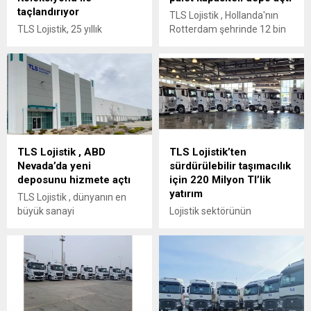
taçlandırıyor
TLS Lojistik , Hollanda'nın
TLS Lojistik, 25 yıllık
Rotterdam şehrinde 12 bin
kurumsal yolculuğunu
400 metrekarelik yeni bir
“Pozisyonlar & Dalgalar” adlı
depo açarak Avrupa'daki
kapsamlı bir koleksiyon
operasyonlarını genişletiyor.
kitabıyla taçlandırıyor.
TLS Lojistik , ABD
TLS Lojistik’ten
Nevada’da yeni
sürdürülebilir taşımacılık
deposunu hizmete açtı
için 220 Milyon Tl’lik
yatırım
TLS Lojistik , dünyanın en
büyük sanayi
Lojistik sektörünün
merkezlerinden biri olan
öncülerinden TLS Lojistik,
ABD Nevada 'daki Tahoe-
sürdürülebilir büyüme
Reno Endüstri Merkezi'nde
stratejisi çerçevesinde çevre
yeni depo sunu açtı.
dostu yatırımlarını kararlılıkla
sürdürüyor. Şirket, yeni nesil
yakıt tasarruflu ve düşük
emisyonlu 30 adet çekici ve