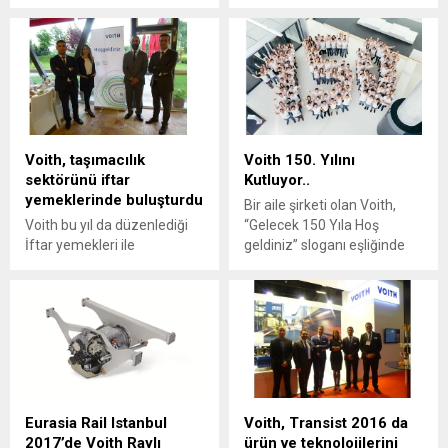
olduğu İftar yemekleri ile
“Mobilite ‘de Yeni Ufuklar”
taşımacılık sektörünün
sloganı altında otobüsler için
yetkilileri ve emekçileri ile bir
yenilikçi ve güvenilir
araya gelmenin
çözümlerini sundu.
mutluluğunu yaşamaktadır.
Voith, taşımacılık
Voith 150. Yılını
sektörünü iftar
Kutluyor..
yemeklerinde buluşturdu
Bir aile şirketi olan Voith,
Voith bu yıl da düzenlediği
“Gelecek 150 Yıla Hoş
İftar yemekleri ile
geldiniz” sloganı eşliğinde
taşımacılık sektörünün
150. yılını kutluyor.
yetkilileri ve emekçileri ile bir
araya gelmenin
mutluluğunu yaşadı.
Eurasia Rail Istanbul
Voith, Transist 2016 da
2017’de Voith Raylı
ürün ve teknolojilerini