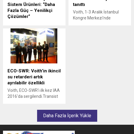
Sistem Ürünleri: “Daha
tanıttı
Fazla Güç – Yenilikçi
Voith, 1-3 Aralık İstanbul
Çözümler”
Kongre Merkezi'nde
Voith, Eurasia Rail 2017
düzenlenen Transist
Fuarı, Salon 10, Stand
2016'da ulaşım sektörüne
812’de, “Daha Fazla Güç –
yönelik ürünlerini
Yenilikçi Çözümler” sloganı
ziyaretçileri ile buluşturdu.
ile 02-04 Mart tarihleri
arasında ziyaretçileriyle
buluşacak. Fuar süresince
ziyaretçiler, dinamik ve
ECO-SWR: Voith’in ikincil
genişleyen Türk pazarında
su retarderi artık
Voith'i stratejik bir ortak
ayrılabilir özellikli
olmasını belirleyen uzmanlık
ve yeteneklerini yakından
Voith, ECO-SWR'i ilk kez IAA
tanıma fırsatı bulacaklar.
2016'da sergilendi.Transist
2016'da da sergilenen ECO-
SWR ile yakıt tasarrufu ve
daha az emisyon değerleri
Daha Fazla İçerik Yükle
sağlanıyor.