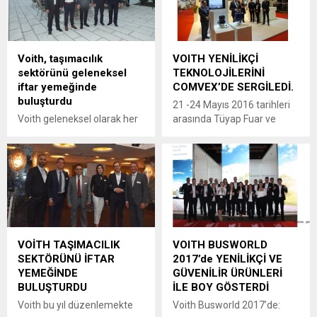
içi ve uzun mesafe
Voith Inline Thruster (VIT) ya
otobüsleri için tasarlanan
da Voith Linear Jet (VLJ)
ekonomik ve dayanıklı DIWA
hakkında bilgi edindi. Voith,
6 otomatik şanzıman, çok
bunun yanında interaktif
Voith, taşımacılık
VOITH YENİLİKÇİ
sayıda ödül kazanan
iVSP 2.1 uygulamalı
sektörünü geleneksel
TEKNOLOJİLERİNİ
Aquatarder SWR (Sekonder
elektronik kontrol sistemini
iftar yemeğinde
COMVEX’DE SERGİLEDİ.
Sulu Retarder) frenleme
ve tüm tahrik...
buluşturdu
sistemlerini, DIWA SmartNet
21 -24 Mayıs 2016 tarihleri
telemetrik sistemleri ve
Voith geleneksel olarak her
arasında Tüyap Fuar ve
hava kompresörlerini...
yıl düzenlediği iftar
Kongre Merkezi’nde
yemeğinde taşımacılık
gerçekleşen Comvex
sektörünün temsilcileri ve
fuarında Voith,
emekçileri ile bir araya
retarderlerini, yakıt
gelmenin mutluluğunu
tasarrufu sağlayan hava
yaşadı.
kompresörlerini ve şehiriçi
ve seyahat otobüsleri için
tasarlanan ekonomik ve
VOİTH TAŞIMACILIK
VOITH BUSWORLD
dayanıklı DIWA.6 otomatik
SEKTÖRÜNÜ İFTAR
2017’de YENİLİKÇİ VE
şanzımanını sergiledi.
YEMEĞİNDE
GÜVENİLİR ÜRÜNLERİ
BULUŞTURDU
İLE BOY GÖSTERDİ
Voith bu yıl düzenlemekte
Voith Busworld 2017’de: