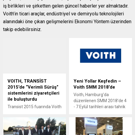
iş birlikleri ve şirketten gelen güncel haberler yer almaktadır.
Voith’in ticari araçlar, endüstriyel ve demiryolu teknolojileri
alanındaki öne çıkan gelişmelerini Ekonomi Yöntem üzerinden
takip edebilirsiniz.
VOITH, TRANSİST
Yeni Yollar Keşfedin –
2015’de “Verimli Sürüş”
Voith SMM 2018’de
sistemlerini ziyaretçileri
Voith, Hamburg’da
ile buluşturdu
düzenlenen SMM 2018’de 4
Transist 2015 fuarında Voith
- 7 Eylül tarihleri arası tahrik
"Verimli Sürüş" başlığı
konseptlerini sergiledi.
altında ürün ve servis
Ziyaretçiler, salon A4’teki
uzmanlığını sergiledi.. Voith,
203 numaralı stantta Voith
standında sergilediği şehir-
Schneider Propeller (VSP),