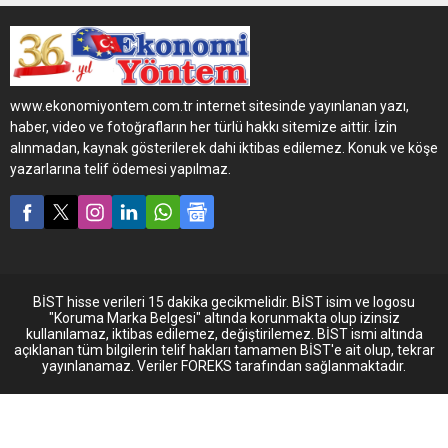
Automechanica Fuarı’na
katıldı. Son dönemde Güney
Amerika, Asya ve Avrupa’da
faaliyet gösteren sanayi
firmaları ile yaptığı yeni
www.ekonomiyontem.com.tr internet sitesinde yayınlanan yazı,
distribütörlük anlaşmalarıyla
haber, video ve fotoğrafların her türlü hakkı sitemize aittir. İzin
hedef büyüten Ege Fren,
alınmadan, kaynak gösterilerek dahi iktibas edilemez. Konuk ve köşe
2016 yılında ağır ticari araç
yazarlarına telif ödemesi yapılmaz.
fren balatası pazarında
yüzde 50 büyümeyi
amaçlıyor.
BİST hisse verileri 15 dakika gecikmelidir. BİST isim ve logosu
"Koruma Marka Belgesi" altında korunmakta olup izinsiz
kullanılamaz, iktibas edilemez, değiştirilemez. BİST ismi altında
açıklanan tüm bilgilerin telif hakları tamamen BİST'e ait olup, tekrar
yayınlanamaz. Veriler FOREKS tarafından sağlanmaktadır.