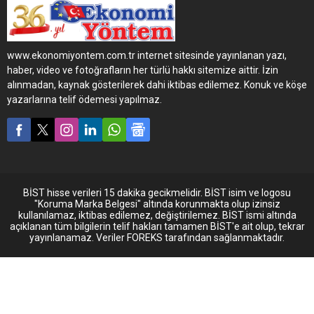
anlaşma ile araç filosunun
lastik yönetimi, verimliliği,
güvenliği ve bakımı Michelin
tarafından
www.ekonomiyontem.com.tr internet sitesinde yayınlanan yazı,
gerçekleştirilecek.
haber, video ve fotoğrafların her türlü hakkı sitemize aittir. İzin
alınmadan, kaynak gösterilerek dahi iktibas edilemez. Konuk ve köşe
yazarlarına telif ödemesi yapılmaz.
BİST hisse verileri 15 dakika gecikmelidir. BİST isim ve logosu
"Koruma Marka Belgesi" altında korunmakta olup izinsiz
kullanılamaz, iktibas edilemez, değiştirilemez. BİST ismi altında
açıklanan tüm bilgilerin telif hakları tamamen BİST'e ait olup, tekrar
yayınlanamaz. Veriler FOREKS tarafından sağlanmaktadır.