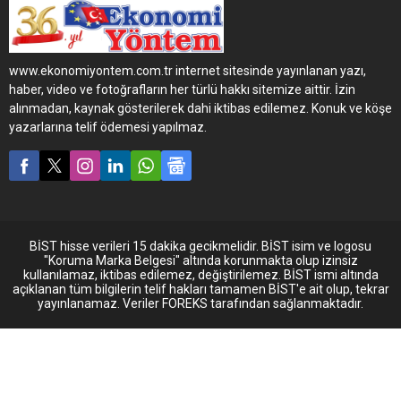
verimlilik performansıyla
öne çıkan MAN TGX
çekicilerinden yana kullandı.
www.ekonomiyontem.com.tr internet sitesinde yayınlanan yazı,
haber, video ve fotoğrafların her türlü hakkı sitemize aittir. İzin
alınmadan, kaynak gösterilerek dahi iktibas edilemez. Konuk ve köşe
yazarlarına telif ödemesi yapılmaz.
BİST hisse verileri 15 dakika gecikmelidir. BİST isim ve logosu
"Koruma Marka Belgesi" altında korunmakta olup izinsiz
kullanılamaz, iktibas edilemez, değiştirilemez. BİST ismi altında
açıklanan tüm bilgilerin telif hakları tamamen BİST'e ait olup, tekrar
yayınlanamaz. Veriler FOREKS tarafından sağlanmaktadır.