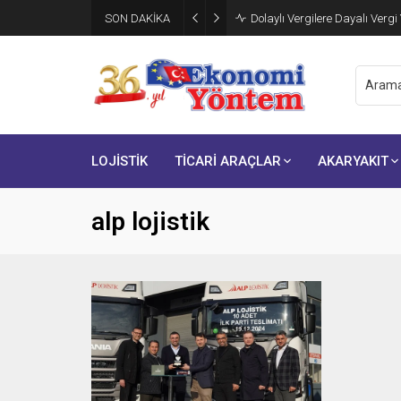
SON DAKİKA
Dolaylı Vergilere Dayalı Vergi
LOJİSTİK
TİCARİ ARAÇLAR
AKARYAKIT
alp lojistik