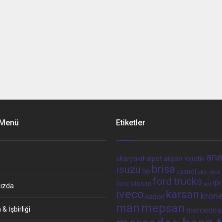
 Menü
Etiketler
ana
alpet
alışan lojistik
akaryakıt
brisa
ısuzu
bp
castrol
ekol 
ekol
ford trucks
ip
ford otosan
iett
ızda
iveco
karsan
kron
kadoil
man
mepsan
& İşbirliği
mercedes