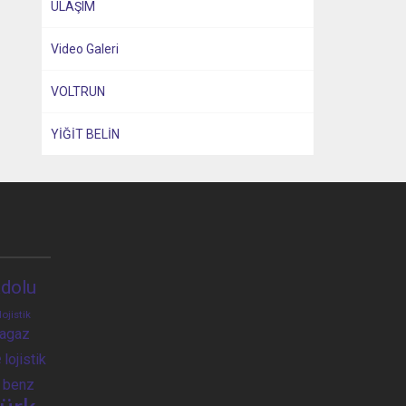
ULAŞIM
Video Galeri
VOLTRUN
YİĞİT BELİN
dolu
lojistik
ragaz
e
lojistik
 benz