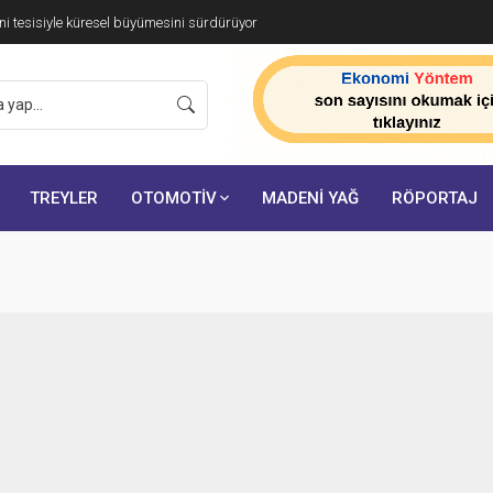
i tesisiyle küresel büyümesini sürdürüyor
TREYLER
OTOMOTİV
MADENİ YAĞ
RÖPORTAJ