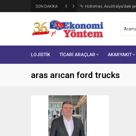
SON DAKİKA
Hidromas, Avustralya’daki yen
LOJİSTİK
TİCARİ ARAÇLAR
AKARYAKIT
aras arıcan ford trucks