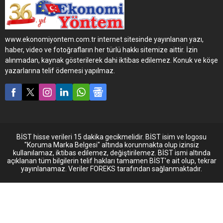
genelindeki anlaşmalı Alpet
istasyonlarında
ziyaretçilerini bekliyor.
Yenilenen Gold Card, yeni iş
www.ekonomiyontem.com.tr internet sitesinde yayınlanan yazı,
birlikleri ile de müşterilerine
haber, video ve fotoğrafların her türlü hakkı sitemize aittir. İzin
kazandırmaya devam
alınmadan, kaynak gösterilerek dahi iktibas edilemez. Konuk ve köşe
edecek.
yazarlarına telif ödemesi yapılmaz.
BİST hisse verileri 15 dakika gecikmelidir. BİST isim ve logosu
"Koruma Marka Belgesi" altında korunmakta olup izinsiz
kullanılamaz, iktibas edilemez, değiştirilemez. BİST ismi altında
açıklanan tüm bilgilerin telif hakları tamamen BİST'e ait olup, tekrar
yayınlanamaz. Veriler FOREKS tarafından sağlanmaktadır.