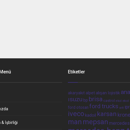
 Menü
Etiketler
ana
alpet
alışan lojistik
akaryakıt
brisa
ısuzu
bp
castrol
ekol 
ekol
ford trucks
ip
ford otosan
iett
ızda
iveco
karsan
kron
kadoil
man
mepsan
& İşbirliği
mercedes