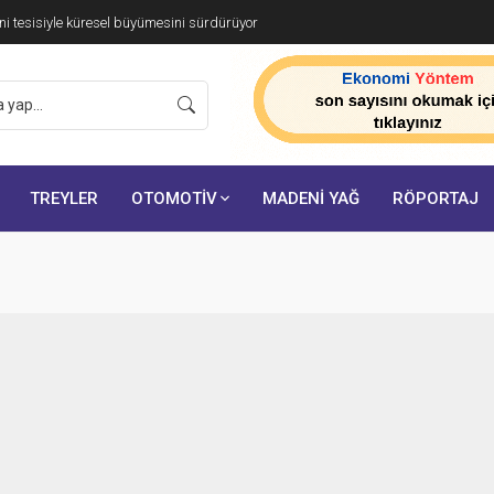
i tesisiyle küresel büyümesini sürdürüyor
TREYLER
OTOMOTİV
MADENİ YAĞ
RÖPORTAJ