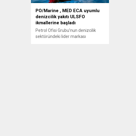
PO/Marine , MED ECA uyumlu
denizcilik yakıtı ULSFO
ikmallerine başladı
Petrol Ofisi Grubu’nun denizcilik
sektöründeki lider markası
PO/Marine, Akdeniz Emisyon
Kontrol Bölgesi (MED ECA)
düzenlemesine geçiş sürecinde
yüzde 0,1 sülfür oranına sahip
denizcilik yakıtı ULSFO ikmalini
gerçekleştirdi.