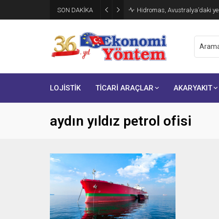
SON DAKİKA
Hidromas, Avustralya’daki yen
LOJİSTİK
TİCARİ ARAÇLAR
AKARYAKIT
aydın yıldız petrol ofisi