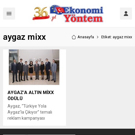
aygaz mixx
Anasayfa
Etiket: aygaz mixx
AYGAZ’A ALTIN MİXX
ÖDÜLÜ
Aygaz, “Türkiye Yola
Aygaz’la Çıkıyor” temalı
reklam kampanyası
çerçevesinde
gerçekleştirdiği dijital