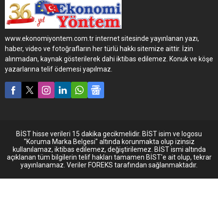
iletişim projesi ile dijital
reklamcılık dünyasının en
iyileri arasında yerini aldı.
Aygaz, Aygaz Otogaz
www.ekonomiyontem.com.tr internet sitesinde yayınlanan yazı,
markası ile MIXX (Marketing
haber, video ve fotoğrafların her türlü hakkı sitemize aittir. İzin
and Interactive Excellence)
alınmadan, kaynak gösterilerek dahi iktibas edilemez. Konuk ve köşe
Awards Türkiye Ödülleri’nde
yazarlarına telif ödemesi yapılmaz.
“Arama Motoru”
kategorisinde Altın MIXX
Ödülü’ne layık görüldü.
BİST hisse verileri 15 dakika gecikmelidir. BİST isim ve logosu
"Koruma Marka Belgesi" altında korunmakta olup izinsiz
kullanılamaz, iktibas edilemez, değiştirilemez. BİST ismi altında
açıklanan tüm bilgilerin telif hakları tamamen BİST'e ait olup, tekrar
yayınlanamaz. Veriler FOREKS tarafından sağlanmaktadır.