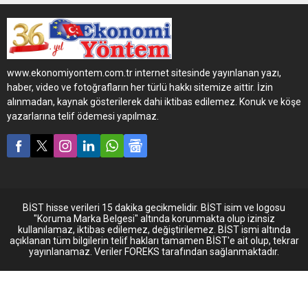
markalarından Aytemiz,
Happy Place to Work
tarafından gerçekleştirilen
“Türkiye’nin En Mutlu
İşyerleri” araştırmasında üst
www.ekonomiyontem.com.tr internet sitesinde yayınlanan yazı,
üste ikinci kez sektörünün
haber, video ve fotoğrafların her türlü hakkı sitemize aittir. İzin
en mutlu işyeri seçilerek,
alınmadan, kaynak gösterilerek dahi iktibas edilemez. Konuk ve köşe
“Mükemmel Çalışan
yazarlarına telif ödemesi yapılmaz.
Deneyimi Ödülü” sahibi oldu.
BİST hisse verileri 15 dakika gecikmelidir. BİST isim ve logosu
"Koruma Marka Belgesi" altında korunmakta olup izinsiz
kullanılamaz, iktibas edilemez, değiştirilemez. BİST ismi altında
açıklanan tüm bilgilerin telif hakları tamamen BİST'e ait olup, tekrar
yayınlanamaz. Veriler FOREKS tarafından sağlanmaktadır.