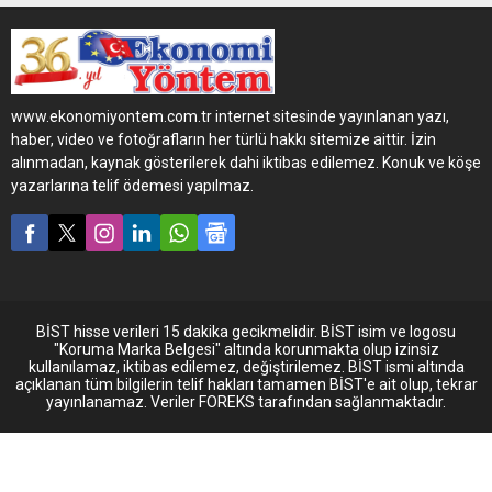
34 yıl önce çalışmaya
getirdi. “Türk Treyler
başladığı şirketten 62
Sektörünün Dünya
yaşında emekli olarak veda
Yolculuğu” mottosuyla
etti.
düzenlenen zirvede, kamu
ve özel sektörün üst düzey
www.ekonomiyontem.com.tr internet sitesinde yayınlanan yazı,
katılımı ile Türk treyler
haber, video ve fotoğrafların her türlü hakkı sitemize aittir. İzin
sektörünün gelişimi tüm
alınmadan, kaynak gösterilerek dahi iktibas edilemez. Konuk ve köşe
detayları ile görüşüldü.
yazarlarına telif ödemesi yapılmaz.
BİST hisse verileri 15 dakika gecikmelidir. BİST isim ve logosu
"Koruma Marka Belgesi" altında korunmakta olup izinsiz
kullanılamaz, iktibas edilemez, değiştirilemez. BİST ismi altında
açıklanan tüm bilgilerin telif hakları tamamen BİST'e ait olup, tekrar
yayınlanamaz. Veriler FOREKS tarafından sağlanmaktadır.