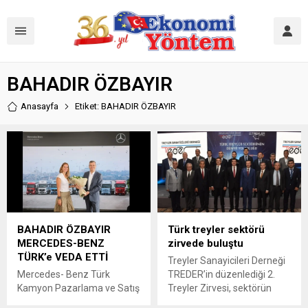
BAHADIR ÖZBAYIR
Anasayfa
Etiket: BAHADIR ÖZBAYIR
BAHADIR ÖZBAYIR
Türk treyler sektörü
MERCEDES-BENZ
zirvede buluştu
TÜRK’e VEDA ETTİ
Treyler Sanayicileri Derneği
Mercedes- Benz Türk
TREDER’in düzenlediği 2.
Kamyon Pazarlama ve Satış
Treyler Zirvesi, sektörün
Direktörü Bahadır Özbayır,
tüm paydaşlarını bir araya