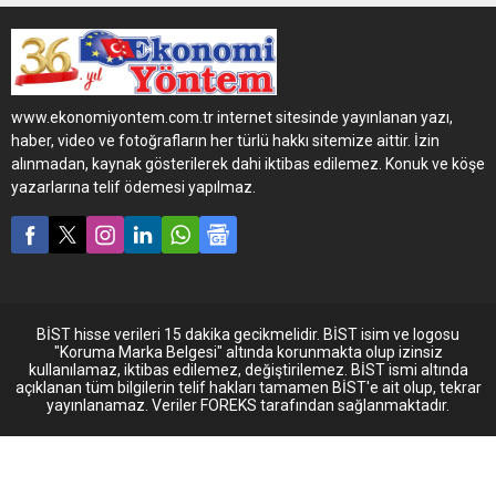
ilişkin teşvik geldi. Bununla
birlikte kadın sürücü
sayısının artması bekleniyor.
www.ekonomiyontem.com.tr internet sitesinde yayınlanan yazı,
haber, video ve fotoğrafların her türlü hakkı sitemize aittir. İzin
alınmadan, kaynak gösterilerek dahi iktibas edilemez. Konuk ve köşe
yazarlarına telif ödemesi yapılmaz.
BİST hisse verileri 15 dakika gecikmelidir. BİST isim ve logosu
"Koruma Marka Belgesi" altında korunmakta olup izinsiz
kullanılamaz, iktibas edilemez, değiştirilemez. BİST ismi altında
açıklanan tüm bilgilerin telif hakları tamamen BİST'e ait olup, tekrar
yayınlanamaz. Veriler FOREKS tarafından sağlanmaktadır.