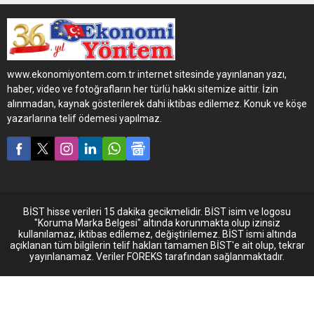
Belgeleri Türkiye’de 59
güncel lojistik firmasında
bulunuyor. Bunlardan birinin
de KRE Kare Lojistik
olduğunu ifade eden
www.ekonomiyontem.com.tr internet sitesinde yayınlanan yazı,
firmanın genel müdürü Berk
haber, video ve fotoğrafların her türlü hakkı sitemize aittir. İzin
Yalçınkaya, “Etkili lojistik
alınmadan, kaynak gösterilerek dahi iktibas edilemez. Konuk ve köşe
hizmeti, hız ve sürat
yazarlarına telif ödemesi yapılmaz.
demektir. Sahip olduğumuz
YYS, İzinli Gönderici ve
ETGB belgelerimiz ile hızlı ve
kesintisiz hizmet
sunuyoruz” dedi.
BİST hisse verileri 15 dakika gecikmelidir. BİST isim ve logosu
"Koruma Marka Belgesi" altında korunmakta olup izinsiz
kullanılamaz, iktibas edilemez, değiştirilemez. BİST ismi altında
açıklanan tüm bilgilerin telif hakları tamamen BİST'e ait olup, tekrar
yayınlanamaz. Veriler FOREKS tarafından sağlanmaktadır.