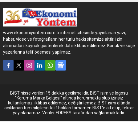
DFDS İtalya-Türkiye
arasındaki 10.000’inci
seferini tamamlamış
olmanın heyecanını yaşıyor.
www.ekonomiyontem.com.tr internet sitesinde yayınlanan yazı,
haber, video ve fotoğrafların her türlü hakkı sitemize aittir. İzin
alınmadan, kaynak gösterilerek dahi iktibas edilemez. Konuk ve köşe
yazarlarına telif ödemesi yapılmaz.
BİST hisse verileri 15 dakika gecikmelidir. BİST isim ve logosu
"Koruma Marka Belgesi" altında korunmakta olup izinsiz
kullanılamaz, iktibas edilemez, değiştirilemez. BİST ismi altında
açıklanan tüm bilgilerin telif hakları tamamen BİST'e ait olup, tekrar
yayınlanamaz. Veriler FOREKS tarafından sağlanmaktadır.