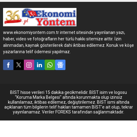
yaşam standartlarının ne
kadar kırılgan hale geldiğini
bir kez daha gözler önüne
serdi. Verilere göre,
Türkiye’de 16 yaş ve
www.ekonomiyontem.com.tr internet sitesinde yayınlanan yazı,
üzerindeki bireylerin yüzde
haber, video ve fotoğrafların her türlü hakkı sitemize aittir. İzin
57,4’ü yılda sadece bir
alınmadan, kaynak gösterilerek dahi iktibas edilemez. Konuk ve köşe
haftalık bile olsa ev dışında
yazarlarına telif ödemesi yapılmaz.
tatil yapmayı maddi
sebepler yüzünden
karşılayamıyor....
BİST hisse verileri 15 dakika gecikmelidir. BİST isim ve logosu
"Koruma Marka Belgesi" altında korunmakta olup izinsiz
kullanılamaz, iktibas edilemez, değiştirilemez. BİST ismi altında
açıklanan tüm bilgilerin telif hakları tamamen BİST'e ait olup, tekrar
yayınlanamaz. Veriler FOREKS tarafından sağlanmaktadır.