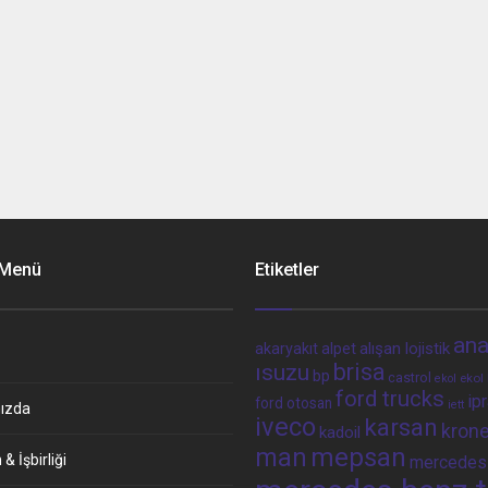
 Menü
Etiketler
ana
alpet
alışan lojistik
akaryakıt
brisa
ısuzu
bp
castrol
ekol 
ekol
ford trucks
ip
ford otosan
iett
ızda
iveco
karsan
kron
kadoil
man
mepsan
& İşbirliği
mercedes