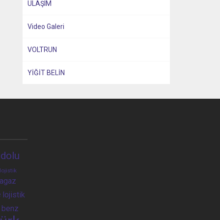
ULAŞIM
Video Galeri
VOLTRUN
YİĞİT BELİN
dolu
lojistik
ragaz
e
lojistik
 benz