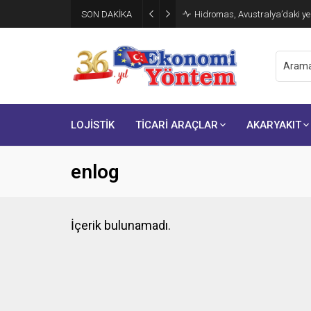
SON DAKİKA
Hidromas, Avustralya’daki yen
LOJİSTİK
TİCARİ ARAÇLAR
AKARYAKIT
enlog
İçerik bulunamadı.