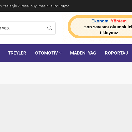
i tesisiyle küresel büyümesini sürdürüyor
TREYLER
OTOMOTİV
MADENİ YAĞ
RÖPORTAJ