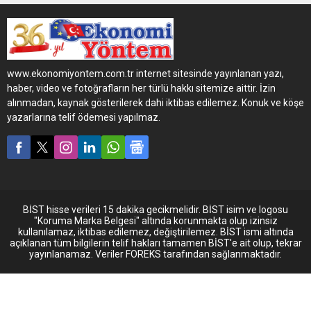
Tırsan Tenteli Perdeli
Maxima Plus teslim etti.
Firmanın son alımı ile
filosundaki Tırsan araç
sayısı 50 adede ulaştı.
www.ekonomiyontem.com.tr internet sitesinde yayınlanan yazı,
haber, video ve fotoğrafların her türlü hakkı sitemize aittir. İzin
alınmadan, kaynak gösterilerek dahi iktibas edilemez. Konuk ve köşe
yazarlarına telif ödemesi yapılmaz.
BİST hisse verileri 15 dakika gecikmelidir. BİST isim ve logosu
"Koruma Marka Belgesi" altında korunmakta olup izinsiz
kullanılamaz, iktibas edilemez, değiştirilemez. BİST ismi altında
açıklanan tüm bilgilerin telif hakları tamamen BİST'e ait olup, tekrar
yayınlanamaz. Veriler FOREKS tarafından sağlanmaktadır.