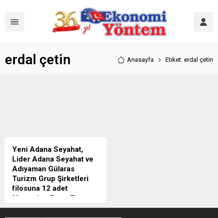
erdal çetin
Anasayfa
Etiket: erdal çetin
Yeni Adana Seyahat,
Lider Adana Seyahat ve
Adıyaman Gülaras
Turizm Grup Şirketleri
filosuna 12 adet
Mercedes-Benz Travego
ve 4 adet Setra Euro 6
ekledi.