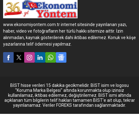
Yeni Adana Seyahat, Lider
Adana Seyahat ve
Adıyaman Gülaras Turizm
www.ekonomiyontem.com.tr internet sitesinde yayınlanan yazı,
Grup Şirketleri satın aldığı 12
haber, video ve fotoğrafların her türlü hakkı sitemize aittir. İzin
adet Mercedes-Benz
alınmadan, kaynak gösterilerek dahi iktibas edilemez. Konuk ve köşe
Travego ve 4 adet Setra
yazarlarına telif ödemesi yapılmaz.
TopClass Euro 6 ile filosuna
güç kattı.
BİST hisse verileri 15 dakika gecikmelidir. BİST isim ve logosu
"Koruma Marka Belgesi" altında korunmakta olup izinsiz
kullanılamaz, iktibas edilemez, değiştirilemez. BİST ismi altında
açıklanan tüm bilgilerin telif hakları tamamen BİST'e ait olup, tekrar
yayınlanamaz. Veriler FOREKS tarafından sağlanmaktadır.