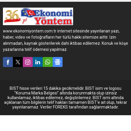
taşımacılığında Yantai Port
Group ile stratejik iş birliği
anlaşması imzaladı.
www.ekonomiyontem.com.tr internet sitesinde yayınlanan yazı,
haber, video ve fotoğrafların her türlü hakkı sitemize aittir. İzin
alınmadan, kaynak gösterilerek dahi iktibas edilemez. Konuk ve köşe
yazarlarına telif ödemesi yapılmaz.
BİST hisse verileri 15 dakika gecikmelidir. BİST isim ve logosu
"Koruma Marka Belgesi" altında korunmakta olup izinsiz
kullanılamaz, iktibas edilemez, değiştirilemez. BİST ismi altında
açıklanan tüm bilgilerin telif hakları tamamen BİST'e ait olup, tekrar
yayınlanamaz. Veriler FOREKS tarafından sağlanmaktadır.