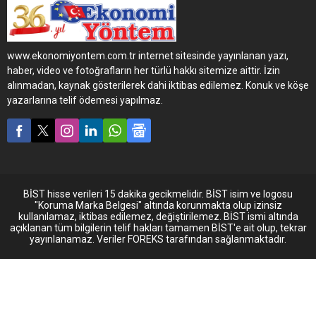
kapasitesi, performansı,
düşük işletme giderleri,
tasarımı ve üstün güvenlik
özellikleriyle göz dolduran
www.ekonomiyontem.com.tr internet sitesinde yayınlanan yazı,
Sultan otobüsleri başkentin
haber, video ve fotoğrafların her türlü hakkı sitemize aittir. İzin
önde gelen üç farklı
alınmadan, kaynak gösterilerek dahi iktibas edilemez. Konuk ve köşe
kurumunun tercihi oldu. TED
yazarlarına telif ödemesi yapılmaz.
Ankara Koleji, Bektaşlar
Turizm ve Özsamet Turizm,
yeni araç alımlarında
Otokar’ı tercih etti. Toplam
27...
BİST hisse verileri 15 dakika gecikmelidir. BİST isim ve logosu
"Koruma Marka Belgesi" altında korunmakta olup izinsiz
kullanılamaz, iktibas edilemez, değiştirilemez. BİST ismi altında
açıklanan tüm bilgilerin telif hakları tamamen BİST'e ait olup, tekrar
yayınlanamaz. Veriler FOREKS tarafından sağlanmaktadır.