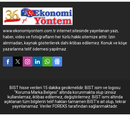
Amsterdam’da düzenlenen
Erpec Idac 17 etkiliğinde
yenilikleriyle yer aldı.
www.ekonomiyontem.com.tr internet sitesinde yayınlanan yazı,
haber, video ve fotoğrafların her türlü hakkı sitemize aittir. İzin
alınmadan, kaynak gösterilerek dahi iktibas edilemez. Konuk ve köşe
yazarlarına telif ödemesi yapılmaz.
BİST hisse verileri 15 dakika gecikmelidir. BİST isim ve logosu
"Koruma Marka Belgesi" altında korunmakta olup izinsiz
kullanılamaz, iktibas edilemez, değiştirilemez. BİST ismi altında
açıklanan tüm bilgilerin telif hakları tamamen BİST'e ait olup, tekrar
yayınlanamaz. Veriler FOREKS tarafından sağlanmaktadır.