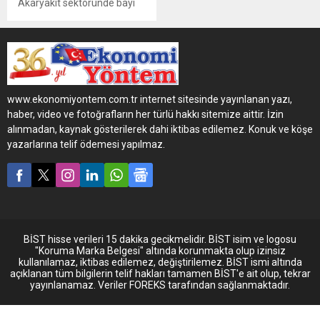
Akaryakıt sektöründe bayi
yatırımlarına hız kesmeden
devam eden Kadoil, hizmet
ağını genişletmeye devam
ederek 8 yeni bayi yatırımını
Seyhan Akaryakıt iş birliği ile
Eskişehir ve Bursa’da
www.ekonomiyontem.com.tr internet sitesinde yayınlanan yazı,
gerçekleştirdi
haber, video ve fotoğrafların her türlü hakkı sitemize aittir. İzin
alınmadan, kaynak gösterilerek dahi iktibas edilemez. Konuk ve köşe
yazarlarına telif ödemesi yapılmaz.
BİST hisse verileri 15 dakika gecikmelidir. BİST isim ve logosu
"Koruma Marka Belgesi" altında korunmakta olup izinsiz
kullanılamaz, iktibas edilemez, değiştirilemez. BİST ismi altında
açıklanan tüm bilgilerin telif hakları tamamen BİST'e ait olup, tekrar
yayınlanamaz. Veriler FOREKS tarafından sağlanmaktadır.