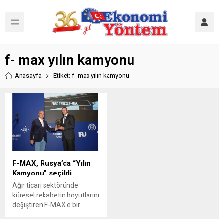
f- max yılın kamyonu
Anasayfa
Etiket: f- max yılın kamyonu
F-MAX, Rusya’da “Yılın
Kamyonu” seçildi
Ağır ticari sektöründe
küresel rekabetin boyutlarını
değiştiren F-MAX’e bir
büyük ödül de Rusya’dan