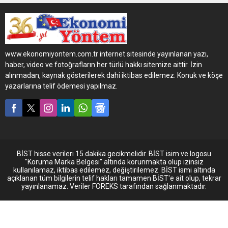
geldi. F-MAX, “Rusya’da Yılın
En İyi Ticari Aracı”
yarışmasında “Yılın
Kamyonu” ödülünün sahibi
oldu.
www.ekonomiyontem.com.tr internet sitesinde yayınlanan yazı,
haber, video ve fotoğrafların her türlü hakkı sitemize aittir. İzin
alınmadan, kaynak gösterilerek dahi iktibas edilemez. Konuk ve köşe
yazarlarına telif ödemesi yapılmaz.
BİST hisse verileri 15 dakika gecikmelidir. BİST isim ve logosu
"Koruma Marka Belgesi" altında korunmakta olup izinsiz
kullanılamaz, iktibas edilemez, değiştirilemez. BİST ismi altında
açıklanan tüm bilgilerin telif hakları tamamen BİST'e ait olup, tekrar
yayınlanamaz. Veriler FOREKS tarafından sağlanmaktadır.