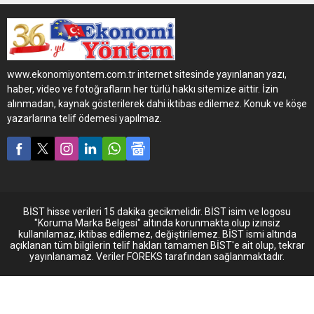
yalnızca bir kural değil, hep
birlikte yaşattığımız bir
kültür olarak görüyoruz. Her
çalışanımızın katkısıyla,
güvenlik artık bir sorumluluk
www.ekonomiyontem.com.tr internet sitesinde yayınlanan yazı,
değil; bir refleks, bir yaşam
haber, video ve fotoğrafların her türlü hakkı sitemize aittir. İzin
tarzı haline geliyor"
alınmadan, kaynak gösterilerek dahi iktibas edilemez. Konuk ve köşe
yazarlarına telif ödemesi yapılmaz.
BİST hisse verileri 15 dakika gecikmelidir. BİST isim ve logosu
"Koruma Marka Belgesi" altında korunmakta olup izinsiz
kullanılamaz, iktibas edilemez, değiştirilemez. BİST ismi altında
açıklanan tüm bilgilerin telif hakları tamamen BİST'e ait olup, tekrar
yayınlanamaz. Veriler FOREKS tarafından sağlanmaktadır.