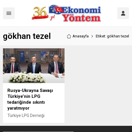
gökhan tezel
Anasayfa
Etiket: gökhan tezel
Rusya-Ukrayna Savaşı
Türkiye’nin LPG
tedariğinde sıkıntı
yaratmıyor
Türkiye LPG Derneği
Yönetim Kurulu Başkanı
Eyüp Aratay: " Rusya-