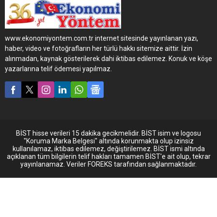
Ukrayna savaşının petrol
üzerindeki olumsuz etkisi ,
LPG'nin enerji arzında
çeşitlilik açısından ülkemiz
www.ekonomiyontem.com.tr internet sitesinde yayınlanan yazı,
için önemini bir kez daha
haber, video ve fotoğrafların her türlü hakkı sitemize aittir. İzin
ortaya koydu"
alınmadan, kaynak gösterilerek dahi iktibas edilemez. Konuk ve köşe
yazarlarına telif ödemesi yapılmaz.
BİST hisse verileri 15 dakika gecikmelidir. BİST isim ve logosu
"Koruma Marka Belgesi" altında korunmakta olup izinsiz
kullanılamaz, iktibas edilemez, değiştirilemez. BİST ismi altında
açıklanan tüm bilgilerin telif hakları tamamen BİST'e ait olup, tekrar
yayınlanamaz. Veriler FOREKS tarafından sağlanmaktadır.