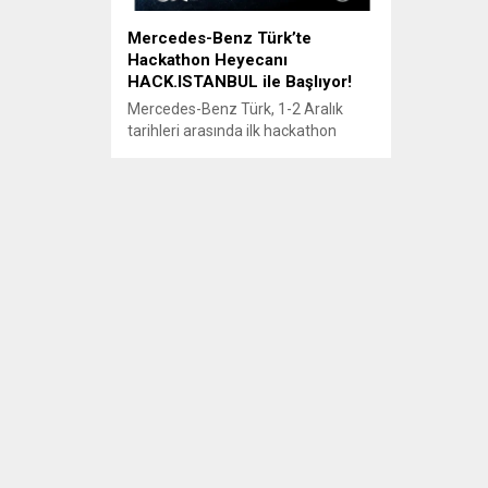
Mercedes-Benz Türk’te
Hackathon Heyecanı
HACK.ISTANBUL ile Başlıyor!
Mercedes-Benz Türk, 1-2 Aralık
tarihleri arasında ilk hackathon
etkinliğini “Discover The Future of
Mobility” konu başlığı ile
düzenleyecek. Mercedes-Benz
Türk’ün Hadımköy lokasyonunda
düzenlenecek HACK.ISTANBUL
etkinliğinde geleceğin mobilite
çözümlerine yönelik geliştirilecek
projeler yarışacak.
HACK.ISTANBUL’da ilk 3’e giren
takımlar toplamda 37.500 TL nakdi
ödülün yanı sıra çok değerli sürpriz
hediyelerin de sahibi olacak.