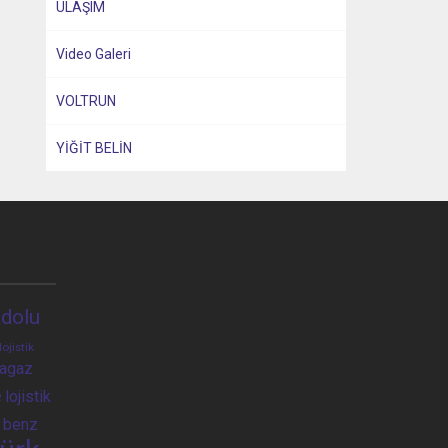
ULAŞIM
Video Galeri
VOLTRUN
YİĞİT BELİN
dolu
lojistik
ragaz
e
lojistik
 benz