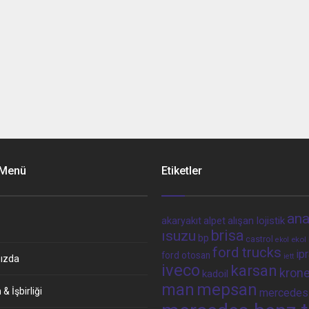
 Menü
Etiketler
ana
alpet
alışan lojistik
akaryakıt
brisa
ısuzu
bp
castrol
ekol 
ekol
ford trucks
ip
ford otosan
iett
ızda
iveco
karsan
kron
kadoil
man
mepsan
& İşbirliği
mercedes