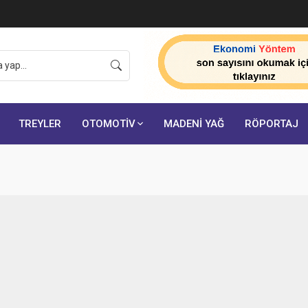
onuçlarını açıkladı:
TREYLER
OTOMOTİV
MADENİ YAĞ
RÖPORTAJ