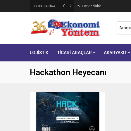
SON DAKİKA
Brisa, ikinci çeyrek finansal s
LOJİSTİK
TİCARİ ARAÇLAR
AKARYAKIT
Hackathon Heyecanı