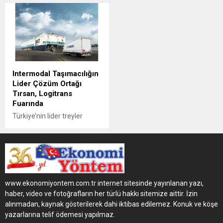
Zirvesi'nde sektör
S.CF yarı-römork konteyner
temsilcileri tarafından
şasileri yenilendi • S.CF
masaya yatırıldı. CİLT
ALLROUND 20-45 artık kendi
Türkiye Başkanı Berna
kendine yeten jeneratör seti
Akyıldız'ın moderatör olarak
ile teslimata hazır (ısı
yer aldığı "İntermodal
kontrollü konteyner için)
Taşımacılık" oturumunda
Intermodal Taşımacılığın
UAB UHDGM Lojistik ve
Lider Çözüm Ortağı
Kombine Taşımacılık Daire
Tırsan, Logitrans
Başkanı Sinan Oğuz, TALAY
Fuarında
Logistics Yönetim Kurulu
Başkanı Onur Talay ve
Türkiye’nin lider treyler
TURKRORO Yönetim
üretici Tırsan, intermodal
Kurulu...
taşımacılığa yönelik
geliştirdiği taşımacılık
çözümlerini, 16-18 Kasım
tarihlerinde gerçekleşecek
olan 10. Uluslararası
www.ekonomiyontem.com.tr internet sitesinde yayınlanan yazı,
Logitrans Transport ve
haber, video ve fotoğrafların her türlü hakkı sitemize aittir. İzin
Lojistik Fuarında sergiliyor.
alınmadan, kaynak gösterilerek dahi iktibas edilemez. Konuk ve köşe
yazarlarına telif ödemesi yapılmaz.