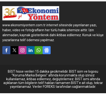
gelişmeler, teknolojik
yenilikler ve sektöre sunmuş
oldukları çözümlere ilişkin
röportaj gerçekleştirdik.
www.ekonomiyontem.com.tr internet sitesinde yayınlanan yazı,
haber, video ve fotoğrafların her türlü hakkı sitemize aittir. İzin
alınmadan, kaynak gösterilerek dahi iktibas edilemez. Konuk ve köşe
yazarlarına telif ödemesi yapılmaz.
BİST hisse verileri 15 dakika gecikmelidir. BİST isim ve logosu
"Koruma Marka Belgesi" altında korunmakta olup izinsiz
kullanılamaz, iktibas edilemez, değiştirilemez. BİST ismi altında
açıklanan tüm bilgilerin telif hakları tamamen BİST'e ait olup, tekrar
yayınlanamaz. Veriler FOREKS tarafından sağlanmaktadır.