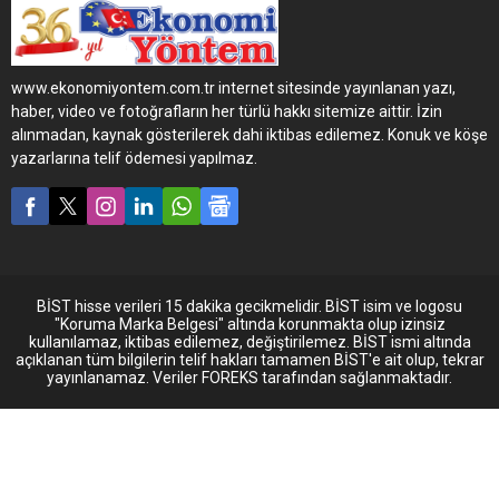
de artırıyor. Türk girişimcileri,
kuzey ülkelerindeki iş
fırsatlarını araştırıyor. İsveç
merkezli küresel lojistik
www.ekonomiyontem.com.tr internet sitesinde yayınlanan yazı,
şirketi Intereast Logistics de
haber, video ve fotoğrafların her türlü hakkı sitemize aittir. İzin
artan ilgi üzerine Türkiye-
alınmadan, kaynak gösterilerek dahi iktibas edilemez. Konuk ve köşe
İskandinavya hattında ultra
yazarlarına telif ödemesi yapılmaz.
ekspres hizmetiyle 12 günü
bulan teslimat süresini 5
güne kadar indirdi.
BİST hisse verileri 15 dakika gecikmelidir. BİST isim ve logosu
"Koruma Marka Belgesi" altında korunmakta olup izinsiz
kullanılamaz, iktibas edilemez, değiştirilemez. BİST ismi altında
açıklanan tüm bilgilerin telif hakları tamamen BİST'e ait olup, tekrar
yayınlanamaz. Veriler FOREKS tarafından sağlanmaktadır.