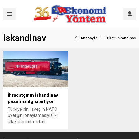
iskandinav
Anasayfa
Etiket: iskandinav
İhracatçının İskandinav
pazarına ilgisi artıyor
Türkiye’nin, İsveç’in NATO
üyeliğini onaylamasıyla iki
ülke arasında artan
temaslar, ihracatçının
İskandinav pazarına ilgisini