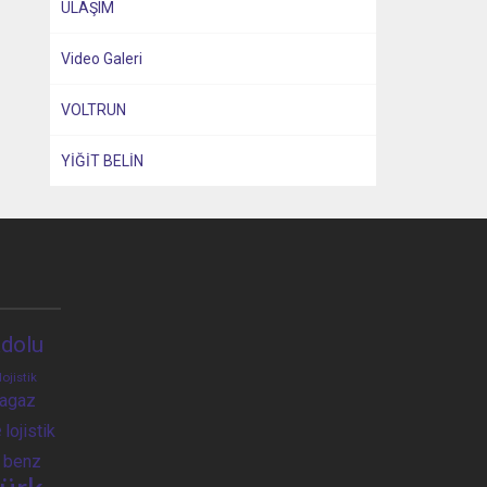
ULAŞIM
Video Galeri
VOLTRUN
YİĞİT BELİN
dolu
lojistik
ragaz
e
lojistik
 benz