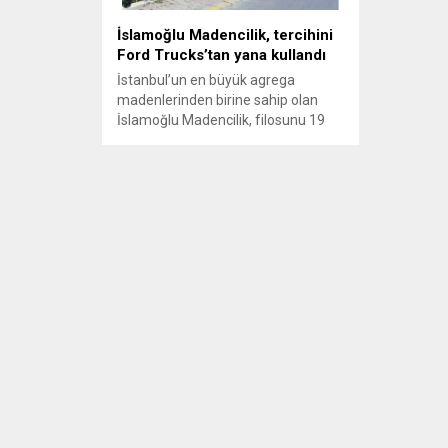
İslamoğlu Madencilik, tercihini
Ford Trucks’tan yana kullandı
İstanbul’un en büyük agrega
madenlerinden birine sahip olan
İslamoğlu Madencilik, filosunu 19
adet Ford Trucks 1842T çekici ile
genişletti. 10 Nisan 2018’de
düzenlenen araç teslimat töreninde
Ford Trucks tarafından İslamoğlu
Madencilik adına firma sahiplerine
teşekkür plaketi takdim edildi.