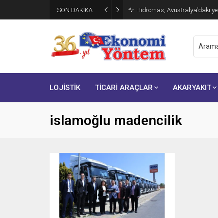
SON DAKİKA
Hidromas, Avustralya’daki yen
LOJİSTİK
TİCARİ ARAÇLAR
AKARYAKIT
islamoğlu madencilik