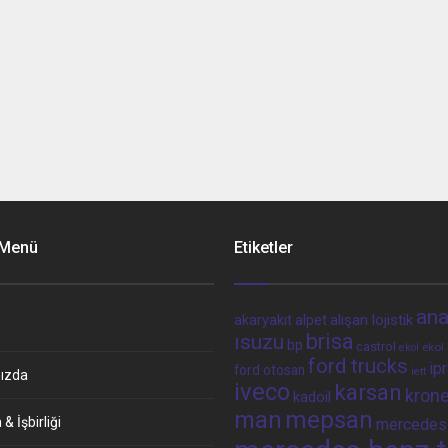
 Menü
Etiketler
ana
alpet
alışan lojistik
akaryakıt
brisa
ısuzu
bp
castrol
ekol 
ekol
ford trucks
ip
ford otosan
iett
ızda
iveco
karsan
kron
kadoil
man
mepsan
& İşbirliği
mercedes