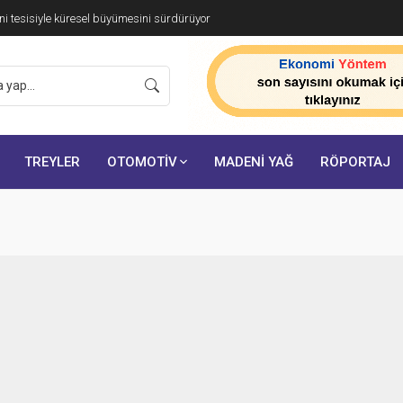
i tesisiyle küresel büyümesini sürdürüyor
TREYLER
OTOMOTİV
MADENİ YAĞ
RÖPORTAJ