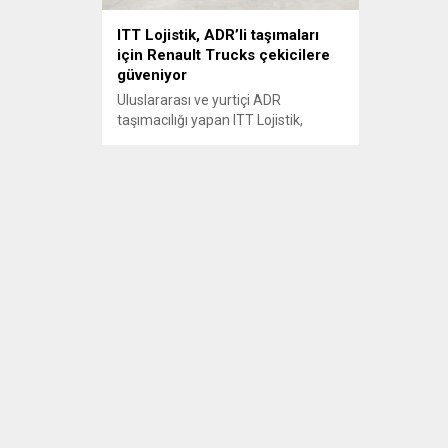
ITT Lojistik, ADR’li taşımaları
için Renault Trucks çekicilere
güveniyor
Uluslararası ve yurtiçi ADR
taşımacılığı yapan ITT Lojistik,
filosunu 12 adet Renault Trucks
T460 çekici ile güçlendirdi.