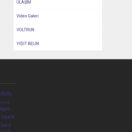
ULAŞIM
Video Galeri
VOLTRUN
YİĞİT BELİN
dolu
lojistik
ragaz
e
lojistik
 benz