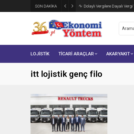
SON DAKİKA
Dolaylı Vergilere Dayalı Vergi
LOJİSTİK
TİCARİ ARAÇLAR
AKARYAKIT
itt lojistik genç filo