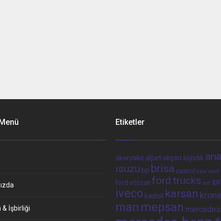
 Menü
Etiketler
ana
alpet
alışan lojistik
akaryakıt
brisa
ısuzu
bp
castrol
ekol 
ekol
ford trucks
ip
ford otosan
iett
ızda
iveco
karsan
kron
kadoil
man
mepsan
& İşbirliği
mercedes