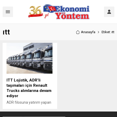
ıtt
Anasayfa
Etiket: ıtt
ITT Lojistik, ADR’li
taşımaları için Renault
Trucks alımlarına devam
ediyor
ADR filosuna yatırım yapan
ITT Lojistik, filosuna 9 adet
daha Renault Trucks T460