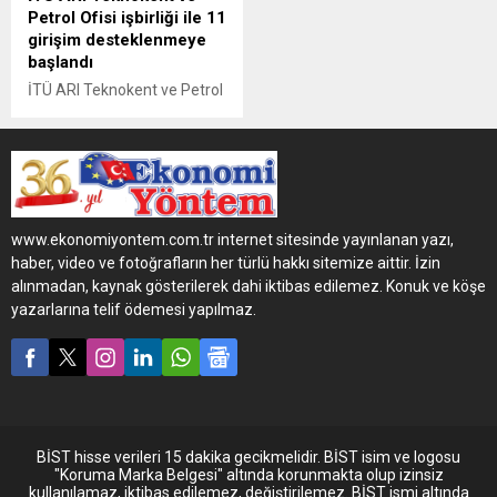
Petrol Ofisi işbirliği ile 11
girişim desteklenmeye
başlandı
İTÜ ARI Teknokent ve Petrol
Ofisi işbirliği ile COVID-19’a
karşı yürütülen mücadele,
konu ile ilgili teknoloji
geliştiren girişimlerin
desteklenmesi ile devam
ediyor. İlk aşamada, siperlik,
www.ekonomiyontem.com.tr internet sitesinde yayınlanan yazı,
entübasyon kutusu, dalgıç
haber, video ve fotoğrafların her türlü hakkı sitemize aittir. İzin
maskesinden sağlık
alınmadan, kaynak gösterilerek dahi iktibas edilemez. Konuk ve köşe
personeli için PPG maske,
yazarlarına telif ödemesi yapılmaz.
koruyucu tulum, UVC ışık ile
oda, hava sterilizasyon
üniteleri gibi ürünler
geliştirilerek, üretim ve
dağıtımları sağlanmaya...
BİST hisse verileri 15 dakika gecikmelidir. BİST isim ve logosu
"Koruma Marka Belgesi" altında korunmakta olup izinsiz
kullanılamaz, iktibas edilemez, değiştirilemez. BİST ismi altında