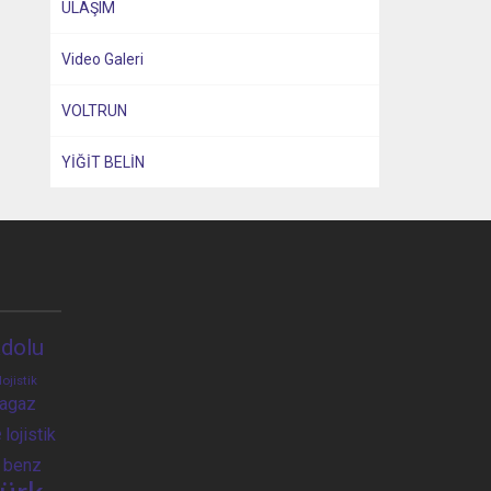
ULAŞIM
Video Galeri
VOLTRUN
YİĞİT BELİN
dolu
lojistik
ragaz
e
lojistik
 benz