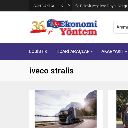
SON DAKİKA
Dolaylı Vergilere Dayalı Vergi
LOJİSTİK
TİCARİ ARAÇLAR
AKARYAKIT
iveco stralis