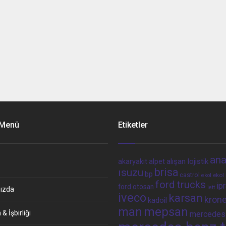
 Menü
Etiketler
ana
alpet
alışan lojistik
akaryakıt
brisa
ısuzu
bp
castrol
ekol 
ekol
ford trucks
ip
ford otosan
iett
ızda
iveco
karsan
kron
kadoil
man
mepsan
& İşbirliği
mercedes