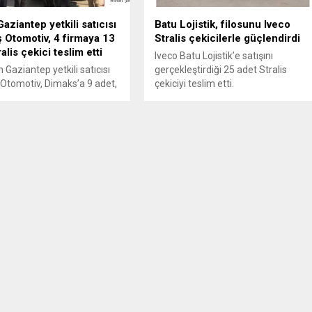
aziantep yetkili satıcısı
Batu Lojistik, filosunu Iveco
ş Otomotiv, 4 firmaya 13
Stralis çekicilerle güçlendirdi
alis çekici teslim etti
Iveco Batu Lojistik’e satışını
 Gaziantep yetkili satıcısı
gerçekleştirdiği 25 adet Stralis
 Otomotiv, Dimaks’a 9 adet,
çekiciyi teslim etti.
’ya 2 adet, Öz-Cem’e 1
Almen’e 1 adet çekici teslim