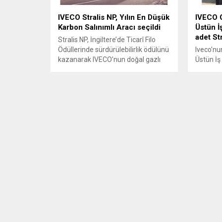
IVECO Stralis NP, Yılın En Düşük
IVECO G
Karbon Salınımlı Aracı seçildi
Üstün İ
adet Str
Stralis NP, İngiltere’de Ticarî Filo
Ödüllerinde sürdürülebilirlik ödülünü
Iveco’nun
kazanarak IVECO’nun doğal gazlı
Üstün İş
araçlardaki pazar ve teknoloji
Günsaldı
liderliğini pekiştirdi
adet ve 
etti.