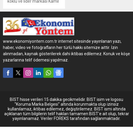
köklü ve lider markası Kâmil
Koç, 2023 yılına ilişkin
verilerini açıkladı. 2023
itibariyle yaklaşık 340.000
sefer gerçekleştirip,
toplamda 15.5 milyon yolcu
taşıyan Kâmil Koç, yıl içinde
www.ekonomiyontem.com.tr internet sitesinde yayınlanan yazı,
en fazla yolcu ve sefer
haber, video ve fotoğrafların her türlü hakkı sitemize aittir. İzin
sayısını ise yaklaşık 1.500
alınmadan, kaynak gösterilerek dahi iktibas edilemez. Konuk ve köşe
sefer ve 81.723 yolcu ile 23
yazarlarına telif ödemesi yapılmaz.
Nisan’da gerçekleştirdi. Bu
süreçte toplamda yaklaşık...
BİST hisse verileri 15 dakika gecikmelidir. BİST isim ve logosu
"Koruma Marka Belgesi" altında korunmakta olup izinsiz
kullanılamaz, iktibas edilemez, değiştirilemez. BİST ismi altında
açıklanan tüm bilgilerin telif hakları tamamen BİST'e ait olup, tekrar
yayınlanamaz. Veriler FOREKS tarafından sağlanmaktadır.