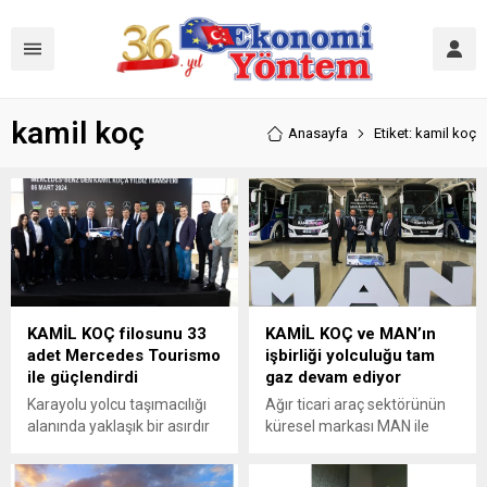
kamil koç
Anasayfa
Etiket: kamil koç
KAMİL KOÇ filosunu 33
KAMİL KOÇ ve MAN’ın
adet Mercedes Tourismo
işbirliği yolculuğu tam
ile güçlendirdi
gaz devam ediyor
Karayolu yolcu taşımacılığı
Ağır ticari araç sektörünün
alanında yaklaşık bir asırdır
küresel markası MAN ile
faaliyet gösteren Kâmil Koç,
Türkiye’nin en çok tercih
teslim aldığı yeni Mercedes-
edilen lider seyahat markası