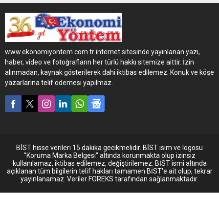
Belediyesi’ne 12 adet e-
JEST’in teslim etti.
www.ekonomiyontem.com.tr internet sitesinde yayınlanan yazı,
haber, video ve fotoğrafların her türlü hakkı sitemize aittir. İzin
alınmadan, kaynak gösterilerek dahi iktibas edilemez. Konuk ve köşe
yazarlarına telif ödemesi yapılmaz.
BİST hisse verileri 15 dakika gecikmelidir. BİST isim ve logosu
"Koruma Marka Belgesi" altında korunmakta olup izinsiz
kullanılamaz, iktibas edilemez, değiştirilemez. BİST ismi altında
açıklanan tüm bilgilerin telif hakları tamamen BİST'e ait olup, tekrar
yayınlanamaz. Veriler FOREKS tarafından sağlanmaktadır.