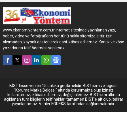
atan Karsan , Köstence
Belediyesi’ne 2025 yılı
içerisinde 22 adet e-ATA
12m teslim edecek.
www.ekonomiyontem.com.tr internet sitesinde yayınlanan yazı,
haber, video ve fotoğrafların her türlü hakkı sitemize aittir. İzin
alınmadan, kaynak gösterilerek dahi iktibas edilemez. Konuk ve köşe
yazarlarına telif ödemesi yapılmaz.
BİST hisse verileri 15 dakika gecikmelidir. BİST isim ve logosu
"Koruma Marka Belgesi" altında korunmakta olup izinsiz
kullanılamaz, iktibas edilemez, değiştirilemez. BİST ismi altında
açıklanan tüm bilgilerin telif hakları tamamen BİST'e ait olup, tekrar
yayınlanamaz. Veriler FOREKS tarafından sağlanmaktadır.