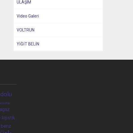
ULAŞIM
Video Galeri
VOLTRUN
YİĞİT BELİN
dolu
lojistik
ragaz
e
lojistik
 benz