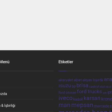
 Menü
Etiketler
ana
alpet
alışan lojistik
akaryakıt
brisa
ısuzu
bp
castrol
ekol 
ekol
ford trucks
ip
ford otosan
iett
ızda
iveco
karsan
kron
kadoil
man
mepsan
& İşbirliği
mercedes