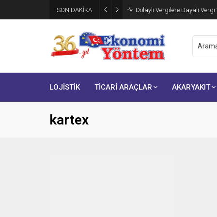
SON DAKİKA
Dolaylı Vergilere Dayalı Vergi
LOJİSTİK
TİCARİ ARAÇLAR
AKARYAKIT
kartex