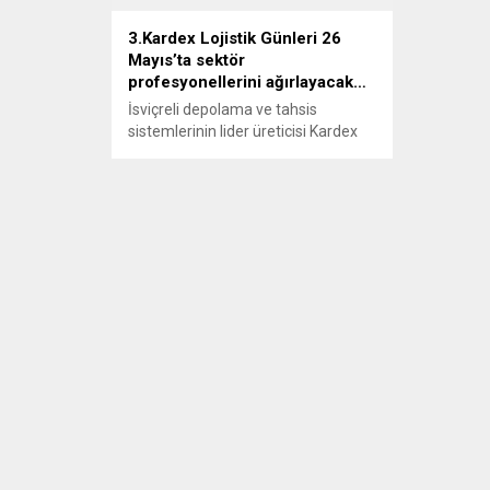
3.Kardex Lojistik Günleri 26
Mayıs’ta sektör
profesyonellerini ağırlayacak…
İsviçreli depolama ve tahsis
sistemlerinin lider üreticisi Kardex
Remstar ile BVL Lojistik ve ILA
Konveyör Sistemleri; lojistik ve
otomasyon alanlarında
geliştirdikleri çözümleri 3.Kardex
Lojistik Günleri’nde sektör
profesyonellerine aktaracak.
Otomotiv, perakende, lojistik, e-
ticaret ve üretim gibi farklı iş
kollarından profesyonelleri
ağırlayacak olan konferans, 26
Mayıs 2016 Perşembe günü
DoubleTree by Hilton...