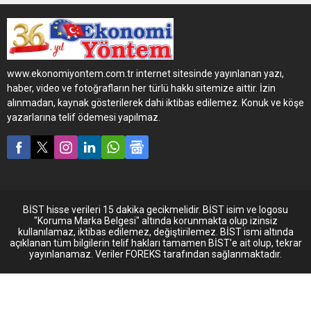
Küçükçekmece
Belediyesi’nin ev
sahipliğinde düzenlenen
Klasik Otomobil Festivali,
nostalji severleri bir araya
www.ekonomiyontem.com.tr internet sitesinde yayınlanan yazı,
getirdi. Etkinlikte sergilenen
haber, video ve fotoğrafların her türlü hakkı sitemize aittir. İzin
yüzlerce klasik otomobil ve
alınmadan, kaynak gösterilerek dahi iktibas edilemez. Konuk ve köşe
minibüs, geçmişin ihtişamını
yazarlarına telif ödemesi yapılmaz.
bugüne taşıdı. Festival,
özellikle koleksiyonerler ve
klasik araç tutkunları
tarafından büyük ilgi gördü.
BİST hisse verileri 15 dakika gecikmelidir. BİST isim ve logosu
"Koruma Marka Belgesi" altında korunmakta olup izinsiz
kullanılamaz, iktibas edilemez, değiştirilemez. BİST ismi altında
açıklanan tüm bilgilerin telif hakları tamamen BİST'e ait olup, tekrar
yayınlanamaz. Veriler FOREKS tarafından sağlanmaktadır.