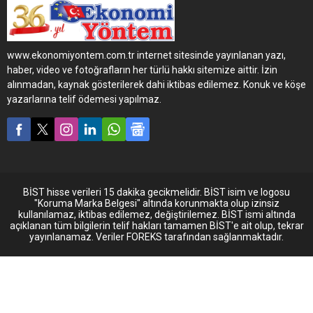
sürdürmeye devam ettirdik
ve ettirmeye devam
ediyoruz. RORO gemisi ile
taşımaları aktif şekilde
www.ekonomiyontem.com.tr internet sitesinde yayınlanan yazı,
yapmaktayız.
haber, video ve fotoğrafların her türlü hakkı sitemize aittir. İzin
alınmadan, kaynak gösterilerek dahi iktibas edilemez. Konuk ve köşe
yazarlarına telif ödemesi yapılmaz.
BİST hisse verileri 15 dakika gecikmelidir. BİST isim ve logosu
"Koruma Marka Belgesi" altında korunmakta olup izinsiz
kullanılamaz, iktibas edilemez, değiştirilemez. BİST ismi altında
açıklanan tüm bilgilerin telif hakları tamamen BİST'e ait olup, tekrar
yayınlanamaz. Veriler FOREKS tarafından sağlanmaktadır.