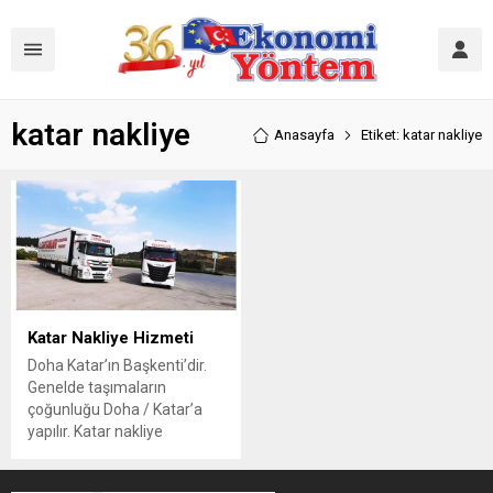
katar nakliye
Anasayfa
Etiket: katar nakliye
Katar Nakliye Hizmeti
Doha Katar’ın Başkenti’dir.
Genelde taşımaların
çoğunluğu Doha / Katar’a
yapılır. Katar nakliye
ihtiyaçlarınızı Suriye iç
savaşı olduğundan bu yana